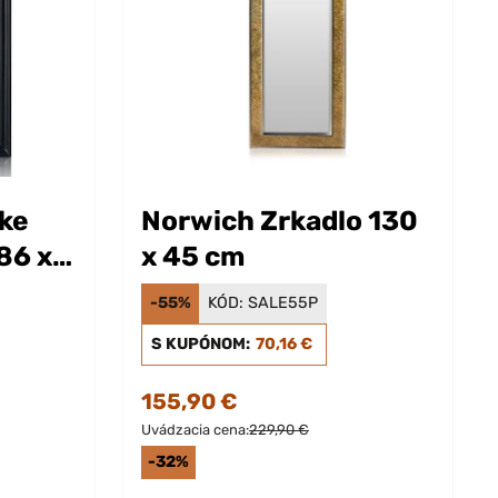
ke
Norwich Zrkadlo 130
86 x
x 45 cm
-55%
KÓD:
SALE55P
S KUPÓNOM:
70,16 €
155,90 €
Uvádzacia cena:
229,90 €
-32%