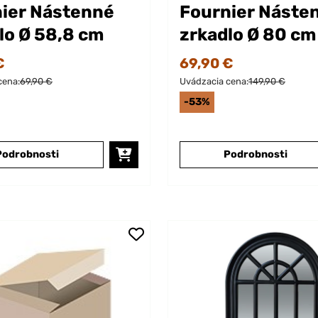
ier Nástenné
Fournier Náste
lo Ø 58,8 cm
zrkadlo Ø 80 cm
€
69,90 €
cena:
69,90 €
Uvádzacia cena:
149,90 €
-53%
Podrobnosti
Podrobnosti