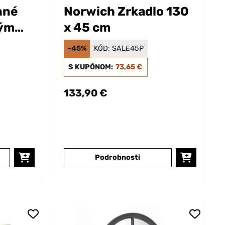
nné
Norwich Zrkadlo 130
vým
x 45 cm
Ø 80
-45%
KÓD:
SALE45P
S KUPÓNOM:
73,65 €
133,90 €
Podrobnosti