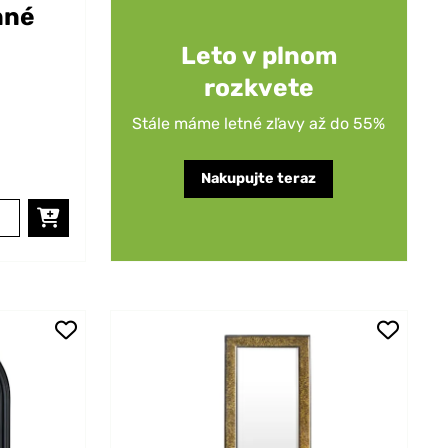
nné
Leto v plnom
rozkvete
Stále máme letné zľavy až do 55%
Nakupujte teraz