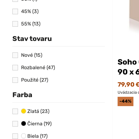
45%
(3)
55%
(13)
Stav tovaru
Nové
(15)
Soho 
Rozbalené
(47)
90 x 
Použité
(27)
79,90 
Uvádzacia 
Farba
-44%
Zlatá
(23)
Čierna
(19)
Biela
(17)