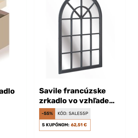
Savile francúzske
adlo
zrkadlo vo vzhľade
okna 120 x 80 cm
-55%
KÓD:
SALE55P
S KUPÓNOM:
62,51 €