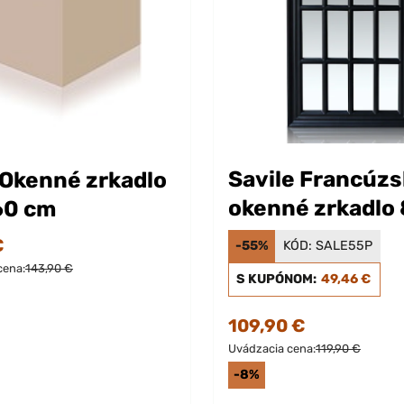
Savile Francúzs
Okenné zrkadlo
okenné zrkadlo 
60 cm
46 cm
€
-55%
KÓD:
SALE55P
cena:
143,90 €
S KUPÓNOM:
49,46 €
109,90 €
Uvádzacia cena:
119,90 €
-8%