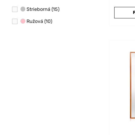
Strieborná
(15)
Ružová
(10)
Modrá
(3)
Sivá
(2)