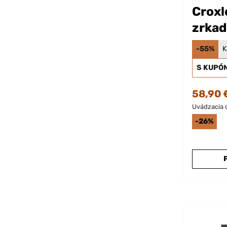
Croxl
zrkad
-55%
K
S KUPÓ
58,90 
Uvádzacia 
-26%