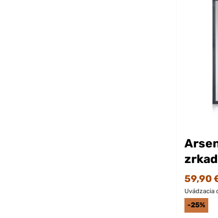
Arsen
zrkad
59,90 
Uvádzacia 
-25%