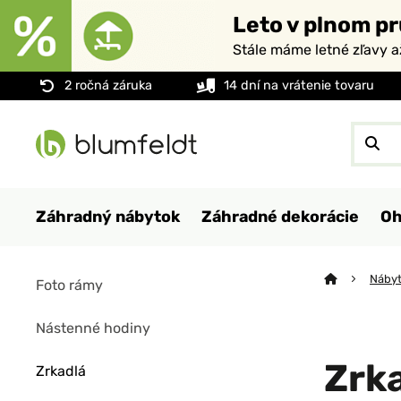
Leto v plnom pr
Stále máme letné zľavy 
2 ročná záruka
14 dní na vrátenie tovaru
Záhradný nábytok
Záhradné dekorácie
Oh
Nábyt
Foto rámy
Nástenné hodiny
Zrk
Zrkadlá