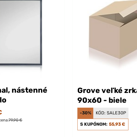
al, nástenné
Grove veľké zrk
lo
90x60 - biele
€
-30%
KÓD:
SALE30P
cena:
79,90 €
S KUPÓNOM:
55,93 €