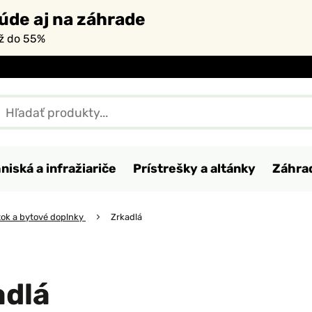
úde aj na záhrade
až do 55%
niská a infražiariče
Prístrešky a altánky
Záhra
ok a bytové doplnky
Zrkadlá
adlá