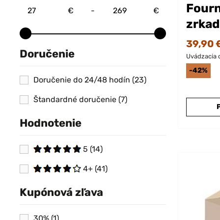
Fourn
€
-
€
zrkad
39,90 
Doručenie
Uvádzacia 
-42%
Doručenie do 24/48 hodín
(23)
Štandardné doručenie
(7)
Hodnotenie
5
(14)
4+
(41)
Kupónová zľava
30%
(1)