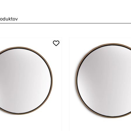
roduktov