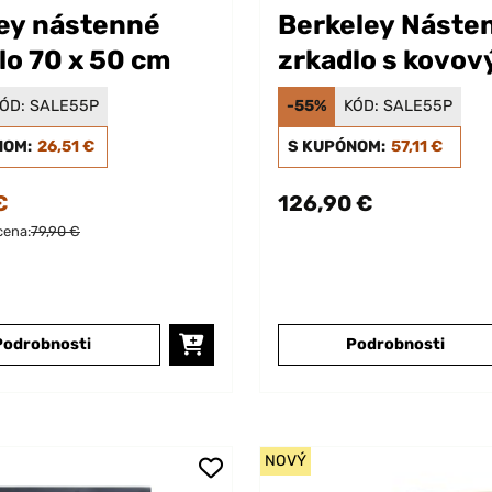
ey nástenné
Berkeley Náste
lo 70 x 50 cm
zrkadlo s kovo
rámom okrúhle 
ÓD:
SALE55P
-55%
KÓD:
SALE55P
cm
NOM:
26,51 €
S KUPÓNOM:
57,11 €
€
126,90 €
cena:
79,90 €
Podrobnosti
Podrobnosti
NOVÝ