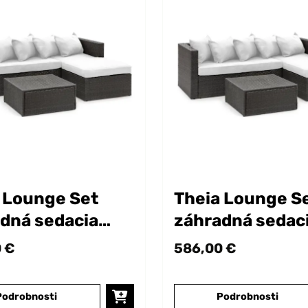
 Lounge Set
Theia Lounge S
dná sedacia
záhradná sedac
va z polyratanu
súprava z polyr
 €
586,00 €
Podrobnosti
Podrobnosti