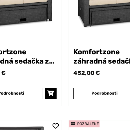
ortzone
Komfortzone
dná sedačka z
záhradná sedač
atanu
polyratanu
 €
452,00 €
Podrobnosti
Podrobnosti
ROZBALENÉ