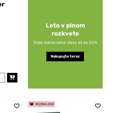
er
Leto v plnom
rozkvete
Stále máme letné zľavy až do 55%
Nakupujte teraz
ROZBALENÉ