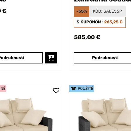
polyratanu
 €
-55%
KÓD:
SALE55P
S KUPÓNOM:
263,25 €
585,00 €
Podrobnosti
Podrobnosti
ENÉ
POUŽITÉ