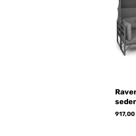
Rave
sede
917,00