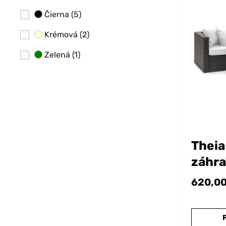
Čierna
(5)
Krémová
(2)
Zelená
(1)
Theia
záhra
súpra
620,00