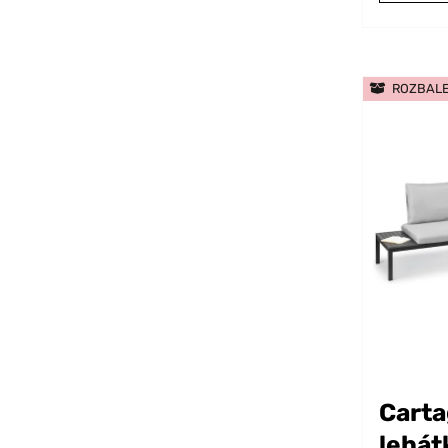
ROZBAL
Carta
lehát