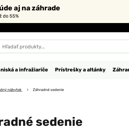
úde aj na záhrade
až do 55%
niská a infražiariče
Prístrešky a altánky
Záhra
adný nábytok
Záhradné sedenie
radné sedenie