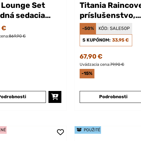
 Lounge Set
Titania Raincov
dná sedacia
príslušenstvo,
va z polyratanu
ochranný kryt
 €
-50%
KÓD:
SALE50P
cena:
869,90 €
S KUPÓNOM:
33,95 €
67,90 €
Uvádzacia cena:
79,90 €
-15%
Podrobnosti
Podrobnosti
ENÉ
POUŽITÉ