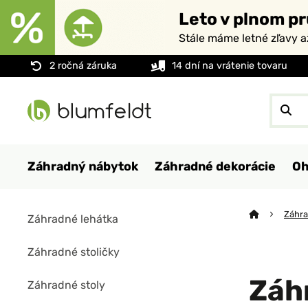
Leto v plnom pr
Stále máme letné zľavy 
2 ročná záruka
14 dní na vrátenie tovaru
Záhradný nábytok
Záhradné dekorácie
Oh
Záhr
Záhradné lehátka
Záhradné stoličky
Záh
Záhradné stoly