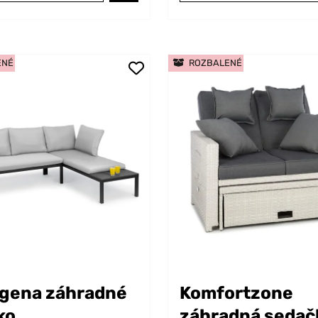
ENÉ
ROZBALENÉ
gena záhradné
Komfortzone
ko
záhradná sedač