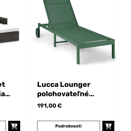
et
Lucca Lounger
ia
polohovateľné
atanu
záhradné lehátko
191,00 €
Podrobnosti