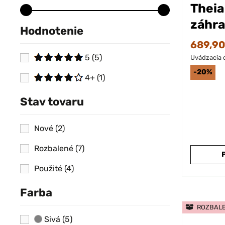
Theia
záhra
Hodnotenie
súpra
689,90
5
(5)
Uvádzacia 
-20%
4+
(1)
Stav tovaru
Nové
(2)
Rozbalené
(7)
Použité
(4)
Farba
ROZBAL
Sivá
(5)