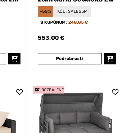
polyratanu
-55%
KÓD:
SALE55P
S KUPÓNOM:
248,85 €
553,00 €
Podrobnosti
ROZBALENÉ