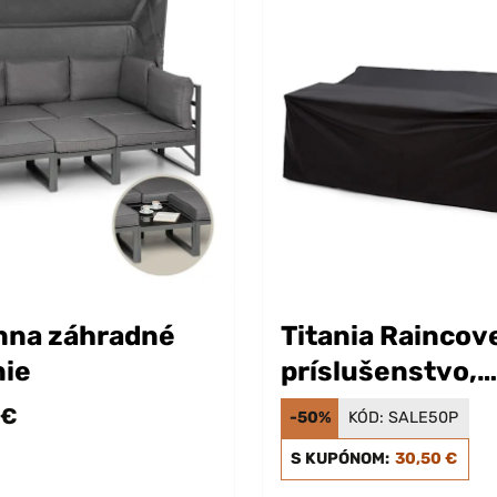
nna záhradné
Titania Raincov
nie
príslušenstvo,
ochranný kryt
 €
-50%
KÓD:
SALE50P
S KUPÓNOM:
30,50 €