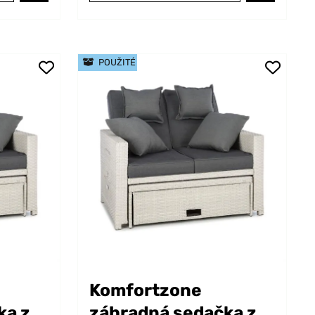
POUŽITÉ
Komfortzone
ka z
záhradná sedačka z