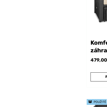
Komf
záhra
polyr
479,00
POUŽITÉ