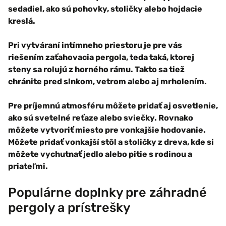
sedadiel, ako sú pohovky, stoličky alebo hojdacie
kreslá.
Pri vytváraní intímneho priestoru je pre vás
riešením zaťahovacia pergola, teda taká, ktorej
steny sa rolujú z horného rámu. Takto sa tiež
chránite pred slnkom, vetrom alebo aj mrholením.
Pre príjemnú atmosféru môžete pridať aj osvetlenie,
ako sú svetelné reťaze alebo sviečky. Rovnako
môžete vytvoriť miesto pre vonkajšie hodovanie.
Môžete pridať vonkajší stôl a stoličky z dreva, kde si
môžete vychutnať jedlo alebo pitie s rodinou a
priateľmi.
Populárne doplnky pre záhradné
pergoly a prístrešky