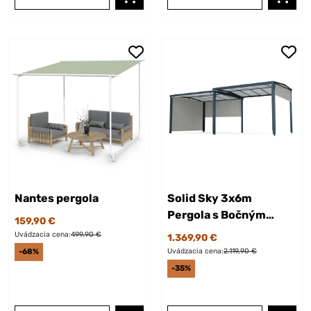
Nantes pergola
Solid Sky 3x6m
Pergola s Bočným
159,90 €
Tienením Svetlosivá
Uvádzacia cena:
499,90 €
1.369,90 €
Uvádzacia cena:
2.119,90 €
-68%
-35%