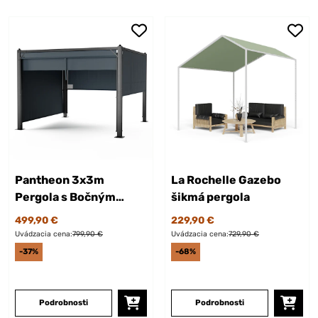
Pantheon 3x3m
La Rochelle Gazebo
Pergola s Bočným
šikmá pergola
Tienením Tmavosivá
499,90 €
229,90 €
Uvádzacia cena:
799,90 €
Uvádzacia cena:
729,90 €
-37%
-68%
Podrobnosti
Podrobnosti