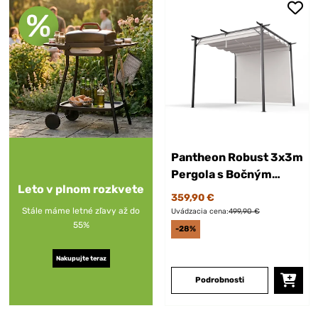
Pantheon Robust 3x3m
Pergola s Bočným
Leto v plnom rozkvete
Tienením Krémová
359,90 €
Stále máme letné zľavy až do
Uvádzacia cena:
499,90 €
55%
-28%
Nakupujte teraz
Podrobnosti