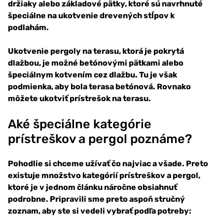
držiaky alebo základové pätky, ktoré sú navrhnuté
špeciálne na ukotvenie drevených stĺpov k
podlahám.
Ukotvenie pergoly na terasu, ktorá je pokrytá
dlažbou, je možné betónovými pätkami alebo
špeciálnym kotvením cez dlažbu. Tu je však
podmienka, aby bola terasa betónová. Rovnako
môžete ukotviť prístrešok na terasu.
Aké špeciálne kategórie
prístreškov a pergol poznáme?
Pohodlie si chceme užívať čo najviac a všade. Preto
existuje množstvo kategórií prístreškov a pergol,
ktoré je v jednom článku náročne obsiahnuť
podrobne. Pripravili sme preto aspoň stručný
zoznam, aby ste si vedeli vybrať podľa potreby: