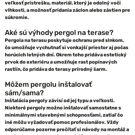
veľkosť prístrešku, materiál, ktorý je odolný voči
vlhkosti, a možnosť pridania záclon alebo zástien pre
súkromie.
Aké sú výhody pergol na terase?
Pergola na terasu poskytuje ochranu pred slnkom,
čo umožňuje vychutnať si vonkajší priestor aj počas
horúcich letných dní. Okrem toho pridáva estetický
prvok do exteriéru a umožňuje rast popínavých
rastlín, čo pridáva do terasy prírodný šarm.
Môžem pergolu inštalovať
sám/sama?
Inštalácia pergoly závisí od jej typu a veľkosti.
Niektoré pergoly možno inštalovať samostatne s
minimálnymi stavebnými schopnosťami, zatiaľ čo
iné môžu vyžadovať pomoc profesionálov. Vždy
odporúčame pozorne prečítať si návody na montáž a