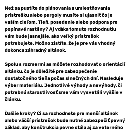
Než sa pustíte do plánovania a umiestňovania
prístrešku alebo pergoly musíte si ujasniť čo je
vaším cieľom. Tieň, posedenie alebo podpora pre
popínavé rastliny? Aj vďaka tomuto rozhodnutiu
vám bude jasnejšie, ako veľký prístrešok
potrebujete. Možno zistíte, že je pre vás vhodný
dokonca záhradný altánok.
Spolu s rozmermi as môžete rozhodovať o orientácií
altánku, čo je dôležité pre zabezpečenie
dostatočného tieňa počas slnečných dní. Nasleduje
výber materiálu. Jednotlivé výhody a nevýhody, či
potrebnú starostlivosť sme vám vysvetlili vyššie v
článku.
Ďalšie kroky? Či sa rozhodnete pre menší altánok
alebo väčší prístrešok bude nutné zabezpečiť pevný
základ, aby konštrukcia pevne stála aj za veterného