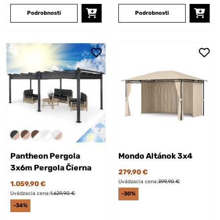
Podrobnosti
Podrobnosti
Pantheon Pergola
Mondo Altánok 3x4
3x6m Pergola Čierna
279,90 €
Uvádzacia cena:
399,90 €
1.059,90 €
Uvádzacia cena:
1.629,90 €
-30%
-34%