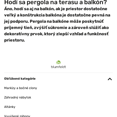
Hodí sa pergola na terasu a balkón?
Áno, hodí sa aj na balkón, ak je priestor dostatočne
veľký a konštrukcia balkóna je dostatočne pevná na
jej podporu. Pergola na balkóne môže poskytnúť
príjemný tieň, zvýšiť súkromie a zároveň slúžiť ako
dekoratívny prvok, ktorý zlepší vzhľad a funkčnosť
priestoru.
Obľúbené kategórie
Markízy a bočné clony
Záhradný nábytok
Altánky
Vyvýšené záhony