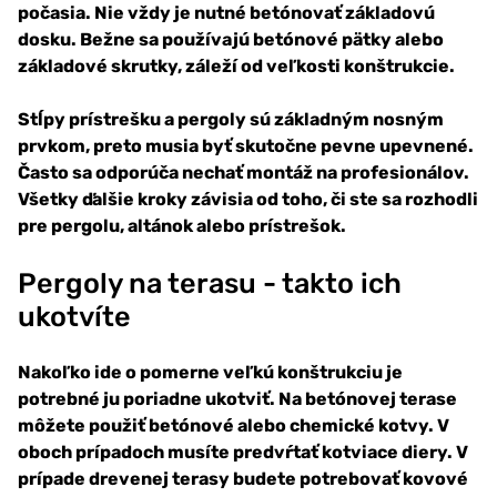
počasia. Nie vždy je nutné betónovať základovú
dosku. Bežne sa používajú betónové pätky alebo
základové skrutky, záleží od veľkosti konštrukcie.
Stĺpy prístrešku a pergoly sú základným nosným
prvkom, preto musia byť skutočne pevne upevnené.
Často sa odporúča nechať montáž na profesionálov.
Všetky ďalšie kroky závisia od toho, či ste sa rozhodli
pre pergolu, altánok alebo prístrešok.
Pergoly na terasu - takto ich
ukotvíte
Nakoľko ide o pomerne veľkú konštrukciu je
potrebné ju poriadne ukotviť. Na betónovej terase
môžete použiť betónové alebo chemické kotvy. V
oboch prípadoch musíte predvŕtať kotviace diery. V
prípade drevenej terasy budete potrebovať kovové