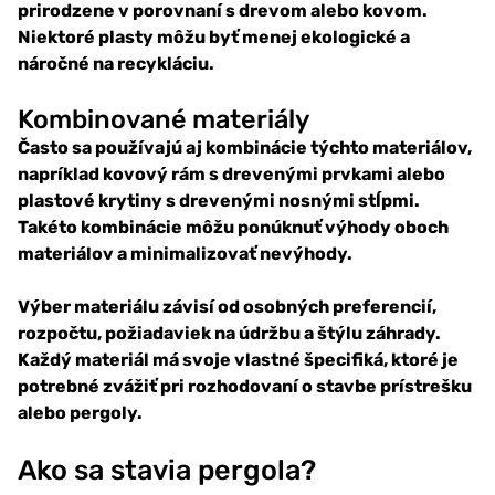
prirodzene v porovnaní s drevom alebo kovom.
Niektoré plasty môžu byť menej ekologické a
náročné na recykláciu.
Kombinované materiály
Často sa používajú aj kombinácie týchto materiálov,
napríklad kovový rám s drevenými prvkami alebo
plastové krytiny s drevenými nosnými stĺpmi.
Takéto kombinácie môžu ponúknuť výhody oboch
materiálov a minimalizovať nevýhody.
Výber materiálu závisí od osobných preferencií,
rozpočtu, požiadaviek na údržbu a štýlu záhrady.
Každý materiál má svoje vlastné špecifiká, ktoré je
potrebné zvážiť pri rozhodovaní o stavbe prístrešku
alebo pergoly.
Ako sa stavia pergola?