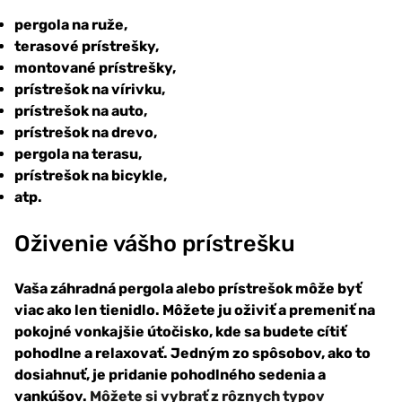
pergola na ruže,
terasové prístrešky,
montované prístrešky,
prístrešok na vírivku,
prístrešok na auto,
prístrešok na drevo,
pergola na terasu,
prístrešok na bicykle,
atp.
Oživenie vášho prístrešku
Vaša záhradná pergola alebo prístrešok môže byť
viac ako len tienidlo. Môžete ju oživiť a premeniť na
pokojné vonkajšie útočisko, kde sa budete cítiť
pohodlne a relaxovať. Jedným zo spôsobov, ako to
dosiahnuť, je pridanie
pohodlného sedenia a
vankúšov.
Môžete si vybrať z rôznych typov