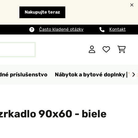
Nakupujte teraz
Často kladené otázky
Kontakt
dné príslušenstvo
Nábytok a bytové doplnky
Výp
zrkadlo 90x60 - biele