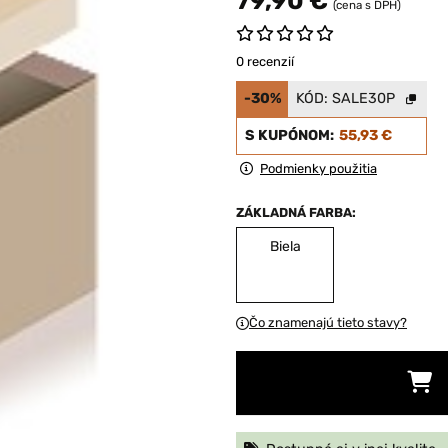
79,90 €
(cena s DPH)
0 recenzií
-30%
KÓD:
SALE30P
S KUPÓNOM:
55,93 €
Podmienky použitia
ZÁKLADNÁ FARBA:
Biela
Čo znamenajú tieto stavy?