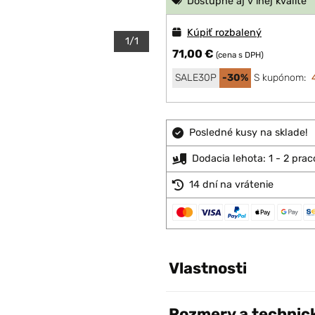
Dostupné aj v inej kvalite
Kúpiť rozbalený
1/1
71,00 €
(cena s DPH)
SALE30P
-30%
S kupónom:
Posledné kusy na sklade!
Dodacia lehota: 1 - 2 pra
14 dní na vrátenie
Vlastnosti
Rozmery a technic