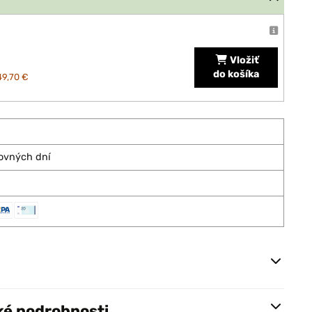
Vložiť
do košíka
49,70 €
covných dní
ké podrobnosti