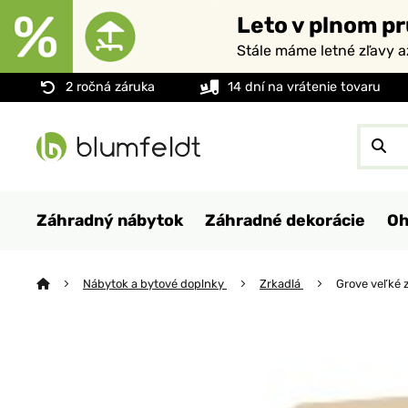
Leto v plnom pr
Stále máme letné zľavy 
2 ročná záruka
14 dní na vrátenie tovaru
Záhradný nábytok
Záhradné dekorácie
Oh
Nábytok a bytové doplnky
Zrkadlá
Grove veľké z