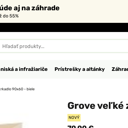
úde aj na záhrade
až do 55%
niská a infražiariče
Prístrešky a altánky
Záhra
rkadlo 90x60 - biele
Grove veľké 
NOVÝ