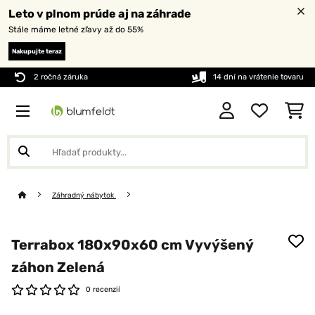
Leto v plnom prúde aj na záhrade
Stále máme letné zľavy až do 55%
Nakupujte teraz
2 ročná záruka
14 dní na vrátenie tovaru
Záhradný nábytok
Terrabox 180x90x60 cm Vyvýšený
záhon Zelená
0 recenzií