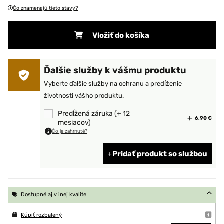
Čo znamenajú tieto stavy?
Vložiť do košíka
Ďalšie služby k vášmu produktu
Vyberte ďalšie služby na ochranu a predĺženie
životnosti vášho produktu.
Predĺžená záruka (+ 12
6,90 €
mesiacov)
Čo je zahrnuté?
Pridať produkt so službou
Dostupné aj v inej kvalite
Kúpiť rozbalený