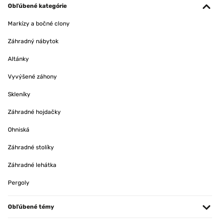
Obľúbené kategórie
Markízy a bočné clony
Záhradný nábytok
Altánky
Vyvýšené záhony
Skleníky
Záhradné hojdačky
Ohniská
Záhradné stolíky
Záhradné lehátka
Pergoly
Obľúbené témy