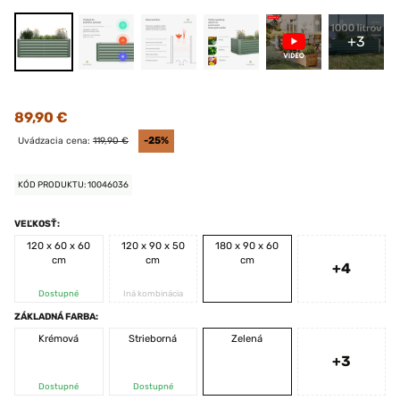
+3
89,90 €
Uvádzacia cena:
119,90 €
-25%
KÓD PRODUKTU: 10046036
VEĽKOSŤ:
120 x 60 x 60
120 x 90 x 50
180 x 90 x 60
cm
cm
cm
+4
Dostupné
Iná kombinácia
ZÁKLADNÁ FARBA:
Krémová
Strieborná
Zelená
+3
Dostupné
Dostupné