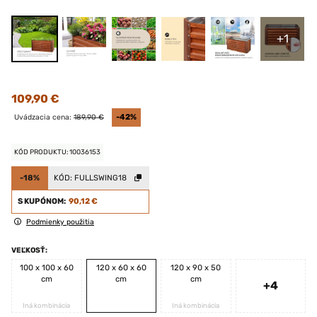
+1
109,90 €
Uvádzacia cena:
189,90 €
-42%
KÓD PRODUKTU: 10036153
-18%
KÓD:
FULLSWING18
S KUPÓNOM:
90,12 €
Podmienky použitia
VEĽKOSŤ:
100 x 100 x 60
120 x 60 x 60
120 x 90 x 50
cm
cm
cm
+4
Iná kombinácia
Iná kombinácia