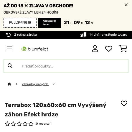
AŽ DO 18 % ZĽAVA V OBCHODE!
OBROVSKÉ ZĽAVY LEN 24 HODÍN!
Nakupujte
21
09
12
FULLSWING18
H
M
S
teraz
2 ročná záruka
14 dní na vrátenie tovaru
Záhradný nábytok
Terrabox 120x60x60 cm Vyvýšený
záhon Efekt hrdze
0 recenzií