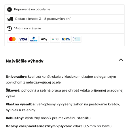
Pripravené na odoslanie
Dodacia lehota: 3 - 5 pracovných dní
14 dní na vrátenie
Najväčšie výhody
Univerzálny
: kvalitná konštrukcia v klasickom dizajne s elegantným
povrchom z nehrdzavejúcej ocele
Šikovné:
pohodlná a šetrná práca pre chrbát vďaka príjemnej pracovnej
výške
Vlastná výsadba:
veľkoplošný vyvýšený záhon na pestovanie kvetov,
byliniek a zeleniny
Robustný:
Výstužný nosník pre maximálnu stabilitu
Odolný voči poveternostným vplyvom:
vďaka 0,6 mm hrubému