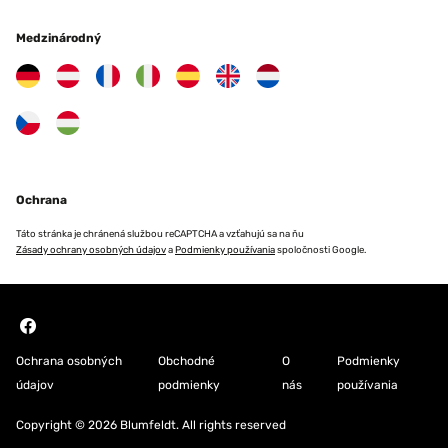
Medzinárodný
Ochrana
Táto stránka je chránená službou reCAPTCHA a vzťahujú sa na ňu
Zásady ochrany osobných údajov
a
Podmienky používania
spoločnosti Google.
Ochrana osobných
Obchodné
O
Podmienky
údajov
podmienky
nás
používania
Copyright © 2026 Blumfeldt. All rights reserved