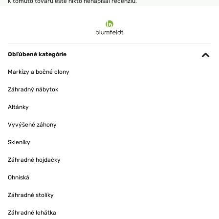
K tomuto tovaru ešte nikto nenapísal recenziu.
Obľúbené kategórie
Markízy a bočné clony
Záhradný nábytok
Altánky
Vyvýšené záhony
Skleníky
Záhradné hojdačky
Ohniská
Záhradné stolíky
Záhradné lehátka