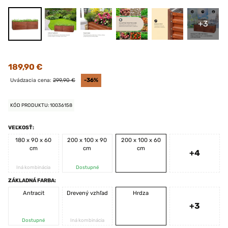
+3
189,90 €
Uvádzacia cena:
299,90 €
-36%
KÓD PRODUKTU: 10036158
VEĽKOSŤ:
180 x 90 x 60
200 x 100 x 90
200 x 100 x 60
cm
cm
cm
+4
Iná kombinácia
Dostupné
ZÁKLADNÁ FARBA:
Antracit
Drevený vzhľad
Hrdza
+3
Dostupné
Iná kombinácia