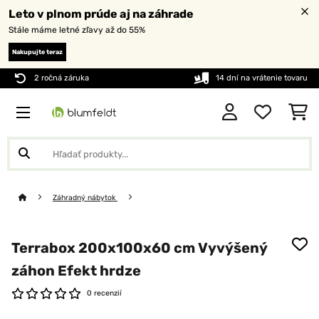
Leto v plnom prúde aj na záhrade
Stále máme letné zľavy až do 55%
Nakupujte teraz
2 ročná záruka
14 dní na vrátenie tovaru
Záhradný nábytok
Terrabox 200x100x60 cm Vyvýšený
záhon Efekt hrdze
0 recenzií