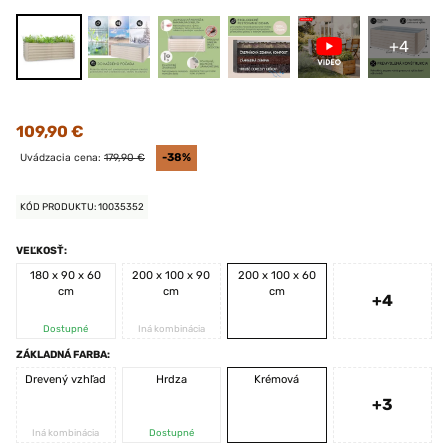
+4
109,90 €
Uvádzacia cena:
179,90 €
-38%
KÓD PRODUKTU: 10035352
VEĽKOSŤ:
180 x 90 x 60
200 x 100 x 90
200 x 100 x 60
cm
cm
cm
+4
Dostupné
Iná kombinácia
ZÁKLADNÁ FARBA:
Drevený vzhľad
Hrdza
Krémová
+3
Iná kombinácia
Dostupné