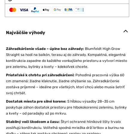
Najväčšie výhody
Záhradkárčenie všade – úplne bez záhrady:
Blumfeldt High Grow
Straight sa hodí na balkón, terasu aj do záhrady. Kompaktná, elegantná
konštrukcia zapadne do každého vonkajšieho priestoru a vytvorí miesto
pre zeleninu, bylinky a kvety – kdekoľvek chcete.
Priateľské k chrbtu pri záhradkárčení:
Pohodlná pracovná výška 60
cm znamená: žiadne kľaknutie, žiadne ohýbanie sa. Záhradkárčenie
zostáva príjemné – ideálne pre všetkých, ktorí chcú alebo musia šetriť
svoj chrbát.
Dostatok miesta pre silné korene:
S hĺbkou výsadby 28–35 cm
poskytuje záhon dostatok priestoru pre hlbokokorennú zeleninu, bylinky
a kvety – od paradajky až po mrkvu.
Stabilný voči škodcom a času:
Štyri ochranné hliníkové lišty trvalo
zosilňujú konštrukciu. Voliteľná spodná mriežka drží krtkov a burinu na
diaľku – záhon tak zostáva chránený, sezónu za sezónou.