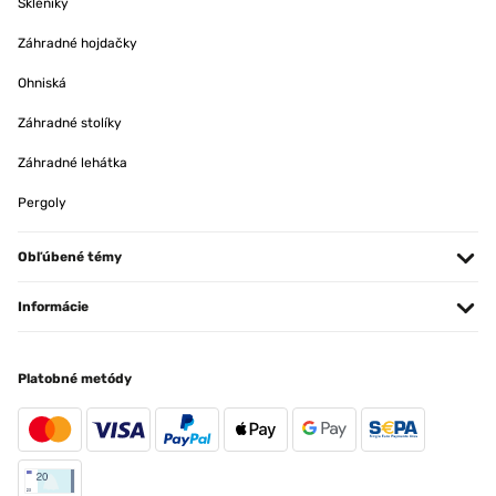
Skleníky
Záhradné hojdačky
Ohniská
Záhradné stolíky
Záhradné lehátka
Pergoly
Obľúbené témy
Informácie
Platobné metódy