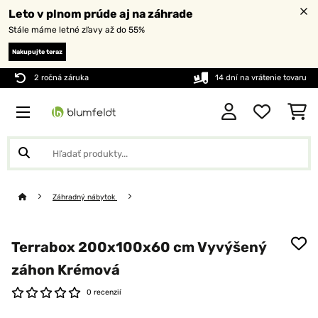
Leto v plnom prúde aj na záhrade
Stále máme letné zľavy až do 55%
Nakupujte teraz
2 ročná záruka
14 dní na vrátenie tovaru
Záhradný nábytok
Terrabox 200x100x60 cm Vyvýšený
záhon Krémová
0 recenzií