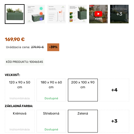
+3
169,90 €
Uvádzacia cena:
279,90 €
-39%
KÓD PRODUKTU: 10046545
VEĽKOSŤ:
120 x 90 x 50
180 x 90 x 60
200 x 100 x 90
cm
cm
cm
+4
Iná kombinácia
Dostupné
ZÁKLADNÁ FARBA:
Krémová
Strieborná
Zelená
+3
Iná kombinácia
Dostupné