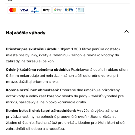
Najväčšie výhody
Priestor pre skutočnú úrodu:
Objem 1 800 litrov ponúka dostatok
miesta pre bylinky, kvety aj zeleninu – záhon je rovnako vhodný do
záhrady, na terasu aj balkón.
Odolný každému ročnému obdobiu:
Pozinkovaná oceľ s hrúbkou stien
0,6 mm nekoroduje ani nehrdza – záhon slúži celoročne vonku, pri
mráze, daždi aj priamom slnku.
Korene rastú bez obmedzení:
Otvorené dno umožňuje prirodzený
odtok vody a voľný rast koreňov hlboko do pôdy – zvlášť výhodné pre
mrkvu, paradajky a iné hlboko koreniacie druhy.
Koniec bolesti chrbta pri záhradníčení:
Vyvýšená výška záhonu
privádza rastliny na pohodlnú pracovnú úroveň – žiadne kľačanie,
žiadne ohýbanie, žiadna záťaž pre chrbát. Ideálne pre tých, ktorí chcú
záhradníčiť dlhodobo a s radosťou.