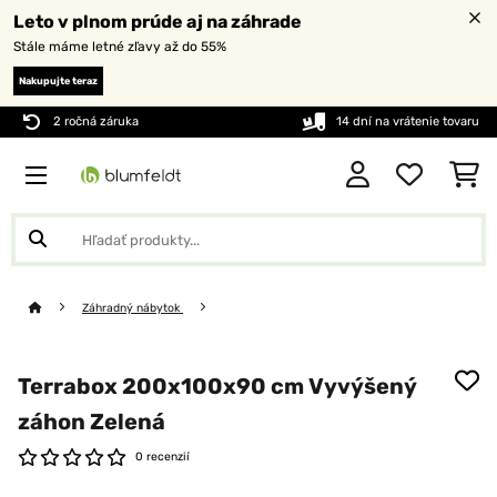
Leto v plnom prúde aj na záhrade
Stále máme letné zľavy až do 55%
Nakupujte teraz
2 ročná záruka
14 dní na vrátenie tovaru
Záhradný nábytok
Terrabox 200x100x90 cm Vyvýšený
záhon Zelená
0 recenzií