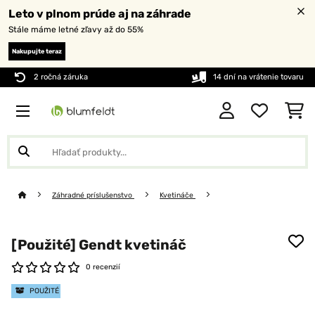
Leto v plnom prúde aj na záhrade
Stále máme letné zľavy až do 55%
Nakupujte teraz
2 ročná záruka
14 dní na vrátenie tovaru
Záhradné príslušenstvo
Kvetináče
[Použité] Gendt kvetináč
0 recenzií
POUŽITÉ