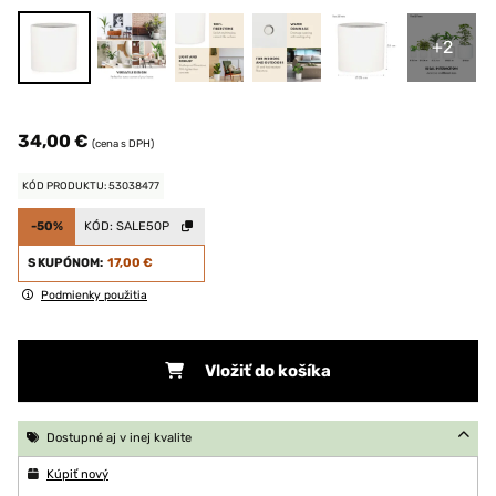
+2
34,00 €
(cena s DPH)
KÓD PRODUKTU: 53038477
-50%
KÓD:
SALE50P
S KUPÓNOM:
17,00 €
Podmienky použitia
Vložiť do košíka
Dostupné aj v inej kvalite
Kúpiť nový