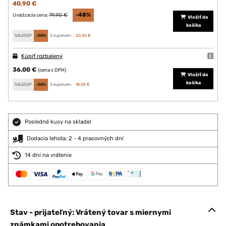
40,90 €
79,90 €
-48%
Uvádzacia cena:
Vložiť do
košíka
SALE50P
-50%
S kupónom:
20,45 €
Kúpiť rozbalený
36,00 €
(cena s DPH)
Vložiť do
košíka
SALE50P
-50%
S kupónom:
18,00 €
Posledné kusy na sklade!
Dodacia lehota: 2 - 4 pracovných dní
14 dní na vrátenie
Stav - prijateľný: Vrátený tovar s miernymi
známkami opotrebovania