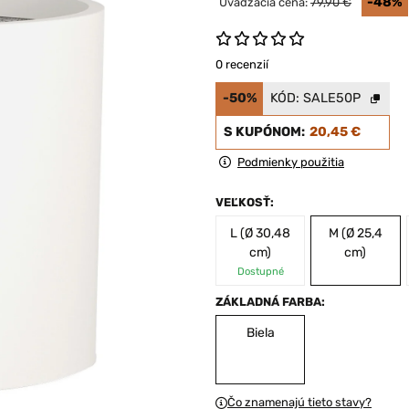
-48%
Uvádzacia cena:
79,90 €
0 recenzií
-50%
KÓD:
SALE50P
S KUPÓNOM:
20,45 €
Podmienky použitia
VEĽKOSŤ:
L (Ø 30,48
M (Ø 25,4
cm)
cm)
Dostupné
ZÁKLADNÁ FARBA:
Biela
Čo znamenajú tieto stavy?