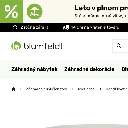
Leto v plnom pr
Stále máme letné zľavy 
2 ročná záruka
14 dní na vrátenie tovaru
Záhradný nábytok
Záhradné dekorácie
Oh
Záhradné príslušenstvo
Kvetináče
Gendt kvetin