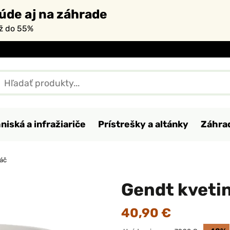
úde aj na záhrade
až do 55%
niská a infražiariče
Prístrešky a altánky
Záhra
áč
Gendt kveti
40,90 €