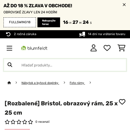
AŽ DO 18 % ZĽAVA V OBCHODE!
OBROVSKÉ ZĽAVY LEN 24 HODÍN!
Nakupujte
16
27
24
FULLSWING18
H
M
S
teraz
2 ročná záruka
14 dní na vrátenie tovaru
Nábytok a bytové doplnky
Foto rámy
[Rozbalené] Bristol, obrazový rám, 25 x
25 cm
0 recenzií