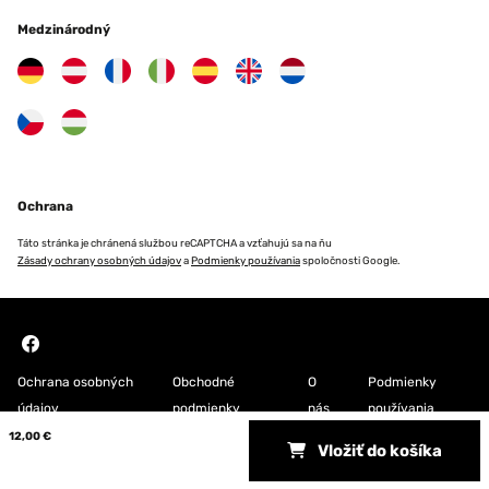
Medzinárodný
Ochrana
Táto stránka je chránená službou reCAPTCHA a vzťahujú sa na ňu
Zásady ochrany osobných údajov
a
Podmienky používania
spoločnosti Google.
Ochrana osobných
Obchodné
O
Podmienky
údajov
podmienky
nás
používania
12,00 €
Vložiť do košíka
Copyright © 2026 Blumfeldt. All rights reserved