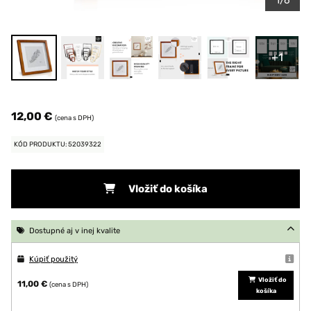
1/6
+1
12,00 €
(cena s DPH)
KÓD PRODUKTU: 52039322
Vložiť do košíka
Dostupné aj v inej kvalite
Kúpiť použitý
Vložiť do
11,00 €
(cena s DPH)
košíka