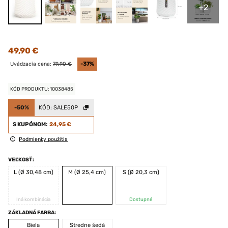
+2
49,90 €
Uvádzacia cena:
79,90 €
-37%
KÓD PRODUKTU: 10038485
-50%
KÓD:
SALE50P
S KUPÓNOM:
24,95 €
Podmienky použitia
VEĽKOSŤ:
L (Ø 30,48 cm)
M (Ø 25,4 cm)
S (Ø 20,3 cm)
Iná kombinácia
Dostupné
ZÁKLADNÁ FARBA:
Biela
Stredne šedá