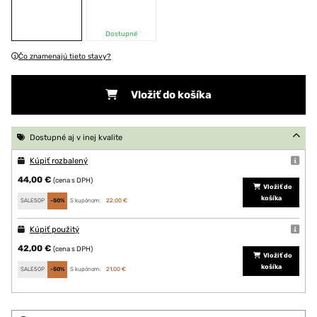
Dostupné
Čo znamenajú tieto stavy?
Vložiť do košíka
Dostupné aj v inej kvalite
Kúpiť rozbalený
44,00 €
(cena s DPH)
Vložiť do
košíka
SALE50P
-50%
S kupónom:
22,00 €
Kúpiť použitý
42,00 €
(cena s DPH)
Vložiť do
košíka
SALE50P
-50%
S kupónom:
21,00 €