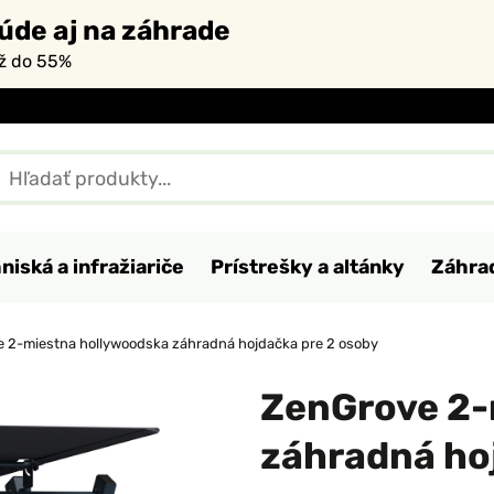
úde aj na záhrade
až do 55%
niská a infražiariče
Prístrešky a altánky
Záhra
 2-miestna hollywoodska záhradná hojdačka pre 2 osoby
ZenGrove 2-
záhradná ho