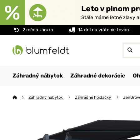
Leto v plnom pr
Stále máme letné zľavy 
2 ročná záruka
14 dní na vrátenie tovaru
Záhradný nábytok
Záhradné dekorácie
Oh
Záhradný nábytok
Záhradné hojdačky
ZenGrove