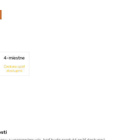
4-miestne
Čoskoro opäť
dostupné
sti
resu a upozorníme vás, keď bude produkt opäť dostupný.