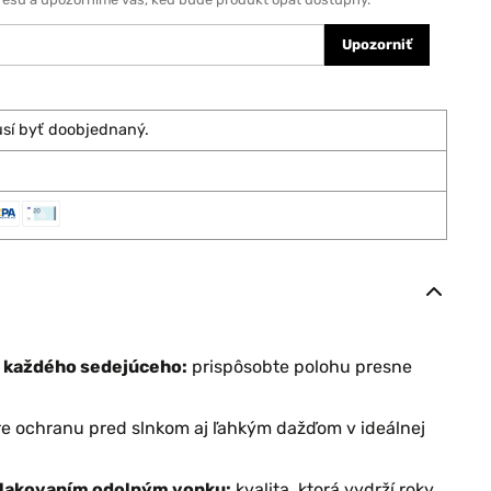
Upozorniť
usí byť doobjednaný.
e každého sedejúceho:
prispôsobte polohu presne
e ochranu pred slnkom aj ľahkým dažďom v ideálnej
 lakovaním odolným vonku:
kvalita, ktorá vydrží roky