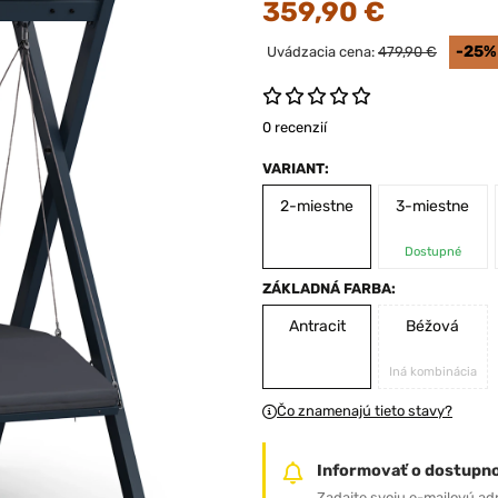
359,90 €
-25%
Uvádzacia cena:
479,90 €
0 recenzií
VARIANT:
2-miestne
3-miestne
Dostupné
ZÁKLADNÁ FARBA:
Antracit
Béžová
Iná kombinácia
Čo znamenajú tieto stavy?
Informovať o dostupno
Zadajte svoju e-mailovú ad