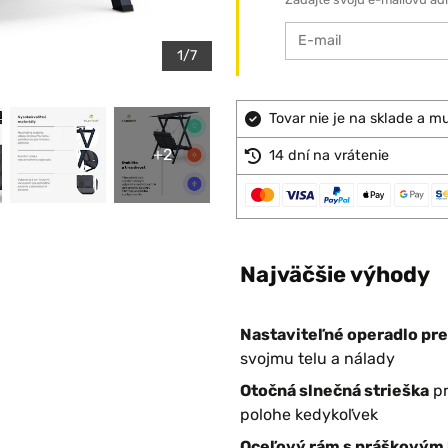
1/7
Tovar nie je na sklade a m
+2
14 dní na vrátenie
Najväčšie výhody
Nastaviteľné operadlo pr
svojmu telu a nálady
Otočná slnečná strieška
pr
polohe kedykoľvek
Oceľový rám s práškovým