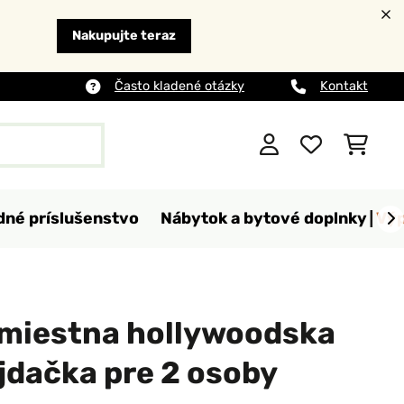
Nakupujte teraz
Často kladené otázky
Kontakt
dné príslušenstvo
Nábytok a bytové doplnky
Výp
miestna hollywoodska
jdačka pre 2 osoby