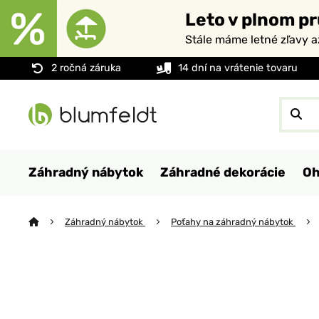
Leto v plnom pr
Stále máme letné zľavy 
2 ročná záruka
14 dní na vrátenie tovaru
Záhradný nábytok
Záhradné dekorácie
Oh
Záhradný nábytok
Poťahy na záhradný nábytok