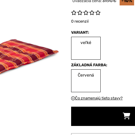
-10%
Uvádzacia cena:
39,90 €
0 recenzií
VARIANT:
veľké
ZÁKLADNÁ FARBA:
Červená
Čo znamenajú tieto stavy?