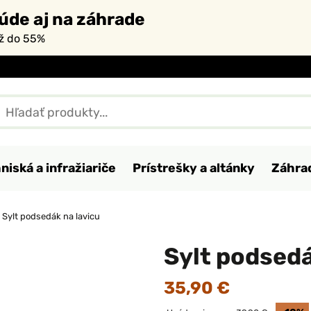
úde aj na záhrade
až do 55%
niská a infražiariče
Prístrešky a altánky
Záhra
Sylt podsedák na lavicu
Sylt podsedá
35,90 €