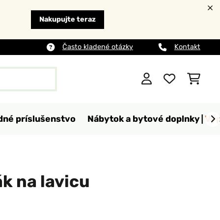
Nakupujte teraz
Často kladené otázky
Kontakt
dné príslušenstvo
Nábytok a bytové doplnky
Výp
k na lavicu