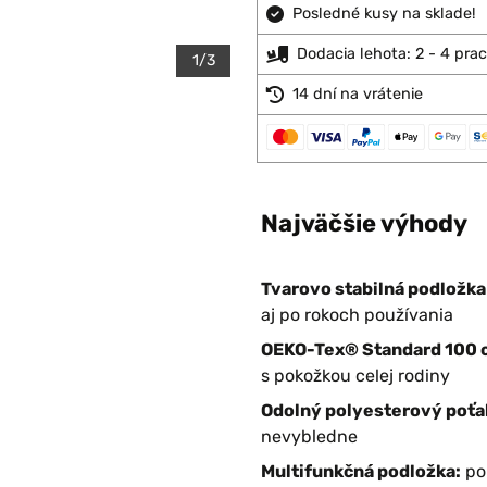
Posledné kusy na sklade!
Dodacia lehota: 2 - 4 pra
1/3
14 dní na vrátenie
Najväčšie výhody
Tvarovo stabilná podložka 
aj po rokoch používania
OEKO-Tex® Standard 100 ce
s pokožkou celej rodiny
Odolný polyesterový poťah 
nevybledne
Multifunkčná podložka:
pou