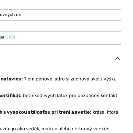
covných dní
na lavicu:
7 cm penové jadro si zachová svoju výšku
rtifikát:
bez škodlivých látok pre bezpečný kontakt
s vysokou stálosťou pri trení a svetle:
krása, ktorá
žite ju ako sedák, matrac alebo chrbtový vankúš