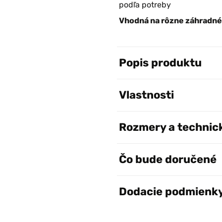
podľa potreby
Vhodná na rôzne záhradné 
Popis produktu
Vlastnosti
Rozmery a technic
Čo bude doručené
Dodacie podmienk