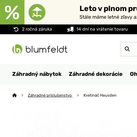
Leto v plnom pr
Stále máme letné zľavy 
2 ročná záruka
14 dní na vrátenie tovaru
Záhradný nábytok
Záhradné dekorácie
Oh
Záhradné príslušenstvo
Kvetináč Heusden