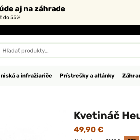
úde aj na záhrade
až do 55%
niská a infražiariče
Prístrešky a altánky
Záhra
Kvetináč He
49,90 €