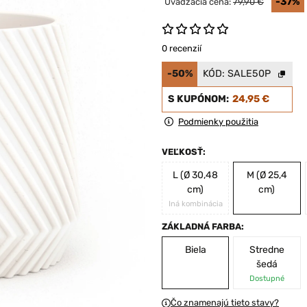
-37%
Uvádzacia cena:
79,90 €
0 recenzií
-50%
KÓD:
SALE50P
S KUPÓNOM:
24,95 €
Podmienky použitia
VEĽKOSŤ:
L (Ø 30,48
M (Ø 25,4
cm)
cm)
Iná kombinácia
ZÁKLADNÁ FARBA:
Biela
Stredne
šedá
Dostupné
Čo znamenajú tieto stavy?