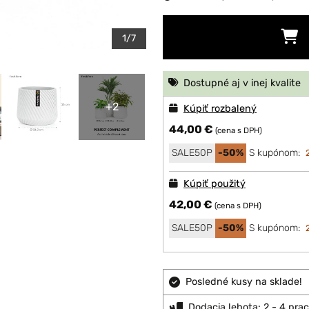
1/7
Dostupné aj v inej kvalite
+2
Kúpiť rozbalený
44,00 €
(cena s DPH)
SALE50P
-50%
S kupónom:
Kúpiť použitý
42,00 €
(cena s DPH)
SALE50P
-50%
S kupónom:
Posledné kusy na sklade!
Dodacia lehota: 2 - 4 pra