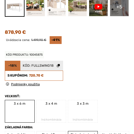
+5
878,90 €
Uvádzacia cena:
1.499,90 €
-41%
KÓD PRODUKTU: 10045875
-18%
KÓD:
FULLSWING18
S KUPÓNOM:
720,70 €
Podmienky použitia
VEĽKOSŤ:
3 x 6 m
3 x 4 m
3 x 3 m
Iná kombinácia
Iná kombinácia
ZÁKLADNÁ FARBA: