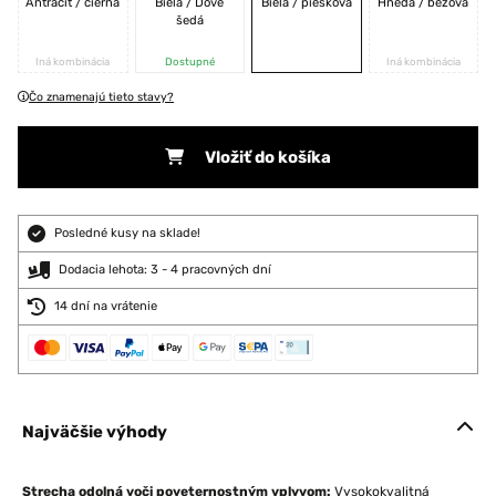
Antracit / čierna
Biela / Dove
Biela / piesková
Hnedá / béžová
šedá
Iná kombinácia
Dostupné
Iná kombinácia
Čo znamenajú tieto stavy?
Vložiť do košíka
Posledné kusy na sklade!
Dodacia lehota: 3 - 4 pracovných dní
14 dní na vrátenie
Najväčšie výhody
Strecha odolná voči poveternostným vplyvom:
Vysokokvalitná