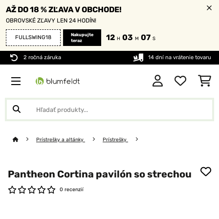
AŽ DO 18 % ZĽAVA V OBCHODE!
OBROVSKÉ ZĽAVY LEN 24 HODÍN!
Nakupujte
12
03
07
FULLSWING18
H
M
S
teraz
2 ročná záruka
14 dní na vrátenie tovaru
Prístrešky a altánky
Prístrešky
Pantheon Cortina pavilón so strechou
0 recenzií