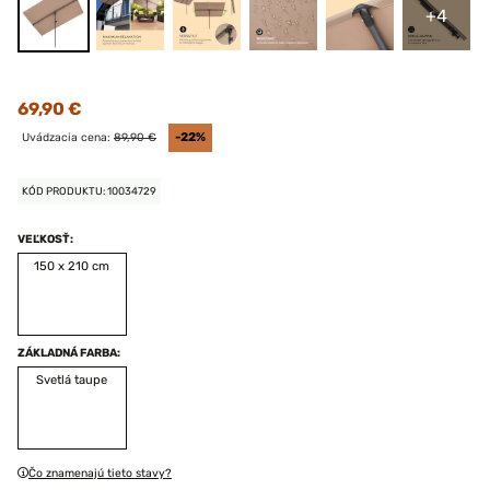
+4
69,90 €
Uvádzacia cena:
89,90 €
-22%
KÓD PRODUKTU: 10034729
VEĽKOSŤ:
150 x 210 cm
ZÁKLADNÁ FARBA:
Svetlá taupe
Čo znamenajú tieto stavy?