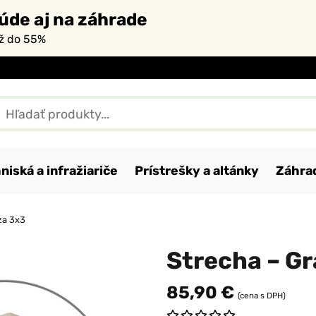
úde aj na záhrade
až do 55%
niská a infražiariče
Prístrešky a altánky
Záhra
za 3x3
Strecha – G
85,90 €
(cena s DPH)