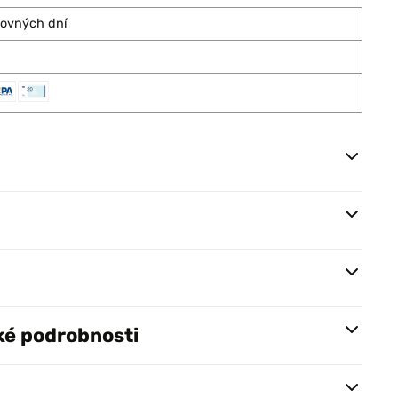
covných dní
ké podrobnosti