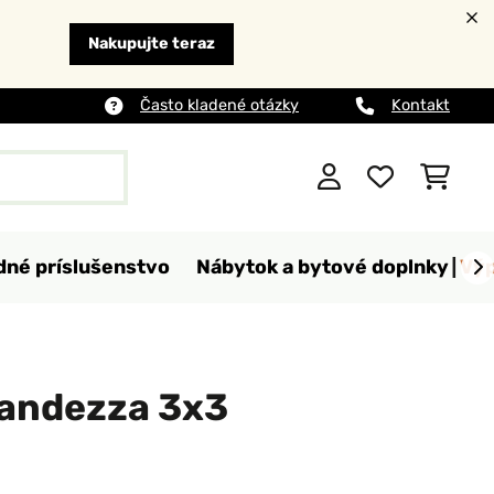
Nakupujte teraz
Často kladené otázky
Kontakt
dné príslušenstvo
Nábytok a bytové doplnky
Výp
randezza 3x3