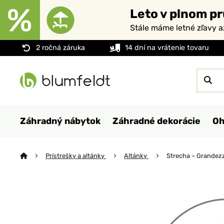
Leto v plnom pr
Stále máme letné zľavy 
2 ročná záruka
14 dní na vrátenie tovaru
Záhradný nábytok
Záhradné dekorácie
Oh
Prístrešky a altánky
Altánky
Strecha – Grandez