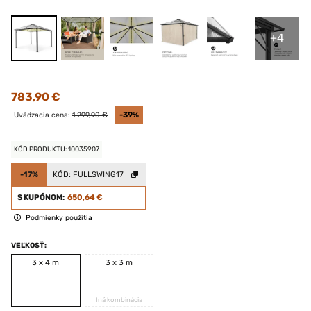
+4
783,90 €
Uvádzacia cena:
1.299,90 €
-39%
KÓD PRODUKTU: 10035907
-17%
KÓD:
FULLSWING17
S KUPÓNOM:
650,64 €
Podmienky použitia
VEĽKOSŤ:
3 x 4 m
3 x 3 m
Iná kombinácia