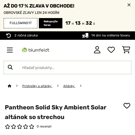
AŽ DO 17 % ZĽAVA V OBCHODE!
OBROVSKÉ ZĽAVY LEN 24 HODÍN!
Nakupujte
17
13
32
FULLSWING17
H
M
S
teraz
2 ročná záruka
14 dní na vrátenie tovaru
Prístrešky a altánky
Altánky
Pantheon Solid Sky Ambient Solar
altánok so strechou
0 recenzií