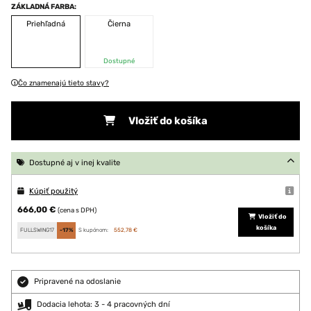
ZÁKLADNÁ FARBA:
Priehľadná
Čierna
Dostupné
Čo znamenajú tieto stavy?
Vložiť do košíka
Dostupné aj v inej kvalite
Kúpiť použitý
666,00 €
(cena s DPH)
Vložiť do
košíka
FULLSWING17
-17%
S kupónom:
552,78 €
Pripravené na odoslanie
Dodacia lehota: 3 - 4 pracovných dní