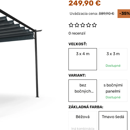
249,90 €
-35%
Uvádzacia cena:
389,90 €
0 recenzií
VEĽKOSŤ:
3 x 4 m
3 x 3 m
Dostupné
VARIANT:
bez
s bočnými
bočných
panelmi
panelov
Dostupné
ZÁKLADNÁ FARBA:
Béžová
Tmavo šedá
Iná kombinácia