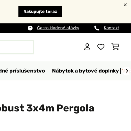
Nakupujte teraz
Často kladené otázky
Kontakt
dné príslušenstvo
Nábytok a bytové doplnky
Výp
bust 3x4m Pergola