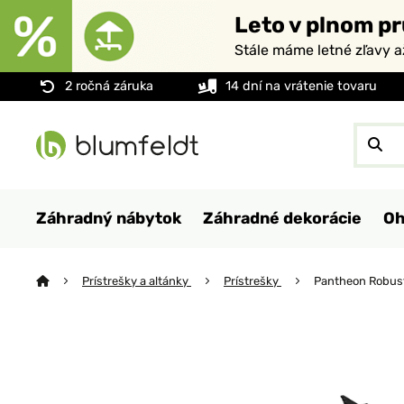
Leto v plnom pr
Stále máme letné zľavy 
2 ročná záruka
14 dní na vrátenie tovaru
Záhradný nábytok
Záhradné dekorácie
Oh
Prístrešky a altánky
Prístrešky
Pantheon Robus