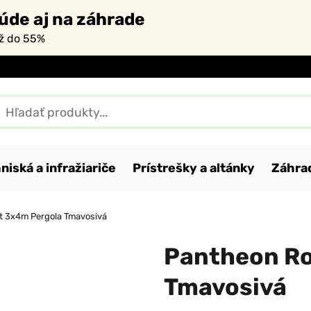
úde aj na záhrade
až do 55%
niská a infražiariče
Prístrešky a altánky
Záhra
t 3x4m Pergola Tmavosivá
Pantheon Ro
Tmavosivá