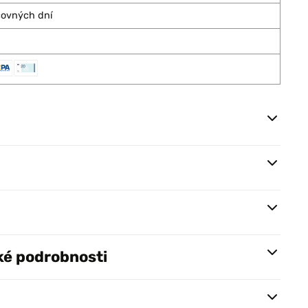
covných dní
ké podrobnosti