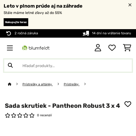
Leto v plnom prúde aj na záhrade
Stále máme letné zľavy až do 55%
Nakupujte teraz
2 ročná záruka
14 dní na vrátenie tovaru
Prístrešky a altánky
Prístrešky
Sada skrutiek - Pantheon Robust 3 x 4
0 recenzií