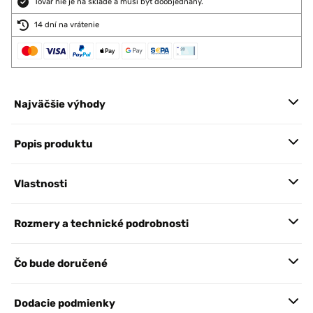
Tovar nie je na sklade a musí byť doobjednaný.
14 dní na vrátenie
Najväčšie výhody
Popis produktu
Vlastnosti
Rozmery a technické podrobnosti
Čo bude doručené
Dodacie podmienky