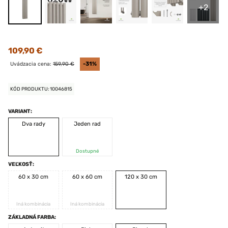
+2
109,90 €
Uvádzacia cena:
159,90 €
-31%
KÓD PRODUKTU: 10046815
VARIANT:
Dva rady
Jeden rad
Dostupné
VEĽKOSŤ:
60 x 30 cm
60 x 60 cm
120 x 30 cm
Iná kombinácia
Iná kombinácia
ZÁKLADNÁ FARBA: