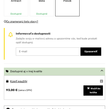
Antracit
Biela
Piesok
Dostupné
Dostupné
Čo znamenajú tieto stavy?
Informovať o dostupnosti
Zadajte svoju e-mailovú adresu a upozorníme vás, keď bude produkt
opäť dostupný.
Upozorniť
Dostupné aj v inej kvalite
Kúpiť použitý
Vložiť do
93,00 €
(cena s DPH)
košíka