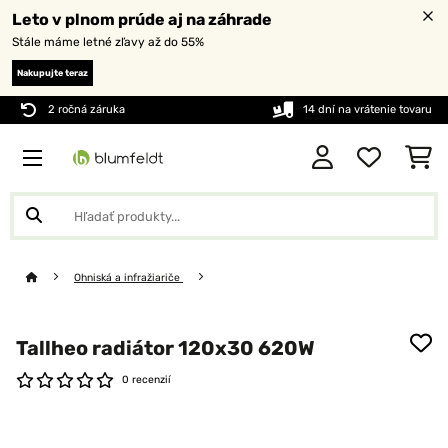
Leto v plnom prúde aj na záhrade
Stále máme letné zľavy až do 55%
Nakupujte teraz
2 ročná záruka
14 dní na vrátenie tovaru
Ohniská a infražiariče
Tallheo radiátor 120x30 620W
0 recenzií