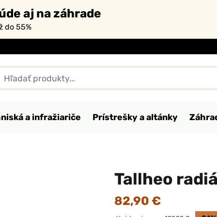
úde aj na záhrade
až do 55%
niská a infražiariče
Prístrešky a altánky
Záhra
Tallheo rad
82,90 €