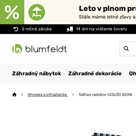
Leto v plnom pr
Stále máme letné zľavy 
2 ročná záruka
14 dní na vrátenie tovaru
Záhradný nábytok
Záhradné dekorácie
Oh
Ohniská a infražiariče
Tallheo radiátor 120x30 420W