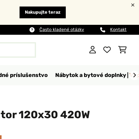
Nakupujte teraz
Často kladené otázky
Kontakt
dné príslušenstvo
Nábytok a bytové doplnky
Výp
iátor 120x30 420W