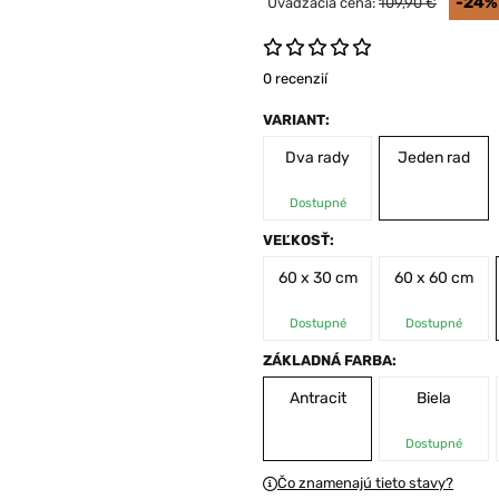
-24%
Uvádzacia cena:
109,90 €
0 recenzií
VARIANT:
Dva rady
Jeden rad
Dostupné
VEĽKOSŤ:
60 x 30 cm
60 x 60 cm
Dostupné
Dostupné
ZÁKLADNÁ FARBA:
Antracit
Biela
Dostupné
Čo znamenajú tieto stavy?