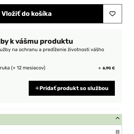
Vložiť do košíka
žby k vášmu produktu
lužby na ochranu a predĺženie životnosti vášho
ruka (+ 12 mesiacov)
6,90 €
Pridať produkt so službou