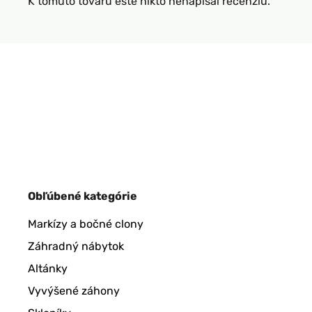
K tomuto tovaru ešte nikto nenapísal recenziu.
Obľúbené kategórie
Markízy a bočné clony
Záhradný nábytok
Altánky
Vyvýšené záhony