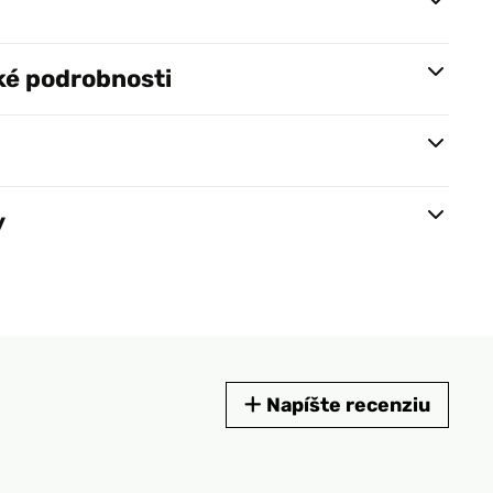
ké podrobnosti
y
Napíšte recenziu