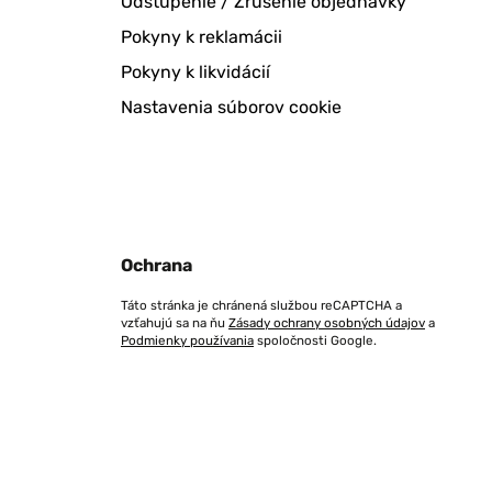
Odstúpenie / Zrušenie objednávky
Pokyny k reklamácii
Pokyny k likvidácií
Nastavenia súborov cookie
Ochrana
Táto stránka je chránená službou reCAPTCHA a
vzťahujú sa na ňu
Zásady ochrany osobných údajov
a
Podmienky používania
spoločnosti Google.