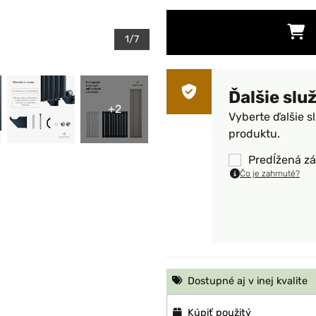
1/7
Ďalšie slu
+2
Vyberte ďalšie s
produktu.
Predĺžená zá
Čo je zahrnuté?
Dostupné aj v inej kvalite
Kúpiť použitý