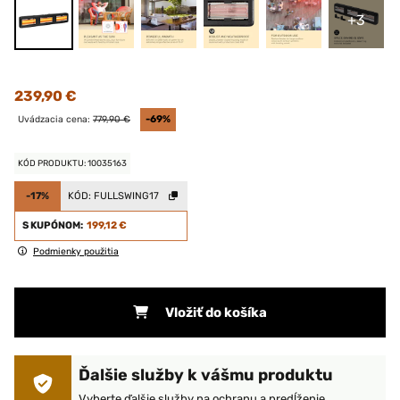
+3
239,90 €
Uvádzacia cena:
779,90 €
-69%
KÓD PRODUKTU: 10035163
-17%
KÓD:
FULLSWING17
S KUPÓNOM:
199,12 €
Podmienky použitia
Vložiť do košíka
Ďalšie služby k vášmu produktu
Vyberte ďalšie služby na ochranu a predĺženie