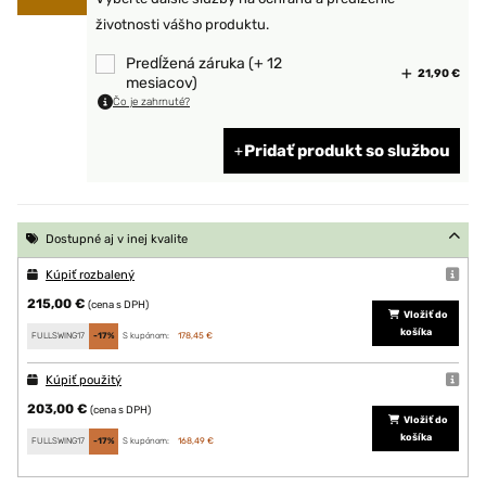
životnosti vášho produktu.
Predĺžená záruka (+ 12
21,90 €
mesiacov)
Čo je zahrnuté?
Pridať produkt so službou
Dostupné aj v inej kvalite
Kúpiť rozbalený
215,00 €
(cena s DPH)
Vložiť do
košíka
FULLSWING17
-17%
S kupónom:
178,45 €
Kúpiť použitý
203,00 €
(cena s DPH)
Vložiť do
košíka
FULLSWING17
-17%
S kupónom:
168,49 €