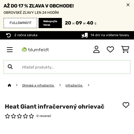
AŽ DO 17 % ZĽAVA V OBCHODE!
OBROVSKÉ ZĽAVY LEN 24 HODÍN!
Nakupujte
20
09
38
FULLSWING17
H
M
S
teraz
2 ročná záruka
14 dní na vrátenie tovaru
Ohniská a infražiariče
Infražiariče
Heat Giant infračervený ohrievač
0 recenzií