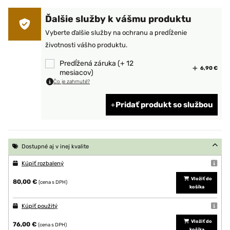
Ďalšie služby k vášmu produktu
Vyberte ďalšie služby na ochranu a predĺženie
životnosti vášho produktu.
Predĺžená záruka (+ 12
6,90 €
mesiacov)
Čo je zahrnuté?
Pridať produkt so službou
Dostupné aj v inej kvalite
Kúpiť rozbalený
Vložiť do
80,00 €
(cena s DPH)
košíka
Kúpiť použitý
Vložiť do
76,00 €
(cena s DPH)
košíka