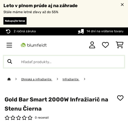
Leto v plnom prúde aj na záhrade
Stále máme letné zľavy až do 55%
Nakupujte teraz
2 ročná záruka
14 dní na vrátenie tovaru
Ohniská a infražiariče
Infražiariče
Gold Bar Smart 2000W Infražiarič na
Stenu Čierna
0 recenzií