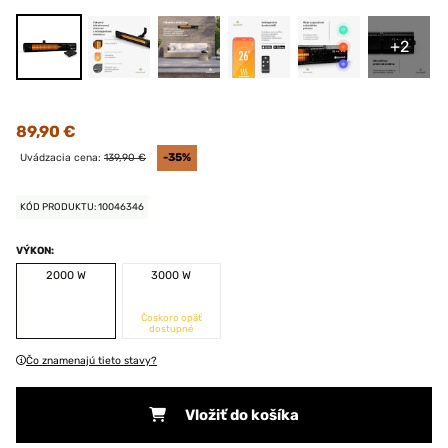
+2
89,90 €
Uvádzacia cena:
139,90 €
-35%
KÓD PRODUKTU: 10046346
VÝKON:
2000 W
3000 W
Čoskoro opäť
dostupné
Čo znamenajú tieto stavy?
Vložiť do košíka