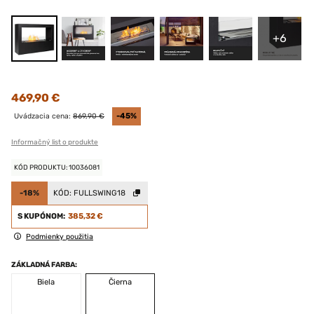
+6
469,90 €
Uvádzacia cena:
869,90 €
-45%
Informačný list o produkte
KÓD PRODUKTU: 10036081
-18%
KÓD:
FULLSWING18
S KUPÓNOM:
385,32 €
Podmienky použitia
ZÁKLADNÁ FARBA:
Biela
Čierna