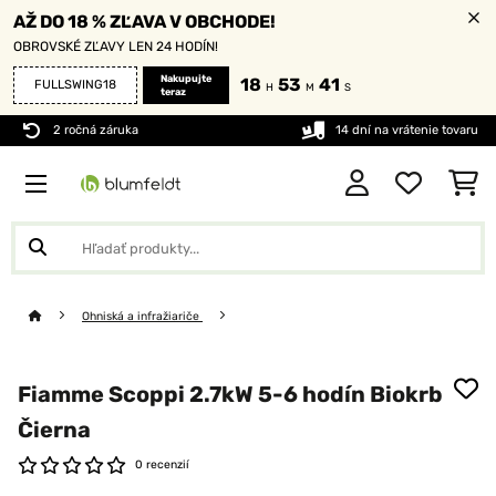
AŽ DO 18 % ZĽAVA V OBCHODE!
OBROVSKÉ ZĽAVY LEN 24 HODÍN!
Nakupujte
18
53
41
FULLSWING18
H
M
S
teraz
2 ročná záruka
14 dní na vrátenie tovaru
Ohniská a infražiariče
Fiamme Scoppi 2.7kW 5-6 hodín Biokrb
Čierna
0 recenzií