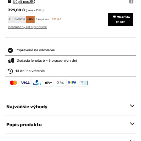
Kúpiť použitý
399,00 €
(cena s DPH)
Vložiť do
FULLSWING18
-18%
S kupónom:
327,18 €
košíka
Informačný list o produkte
Pripravené na odoslanie
Dodacia lehota: 6 - 8 pracovných dní
14 dní na vrátenie
Najväčšie výhody
Popis produktu