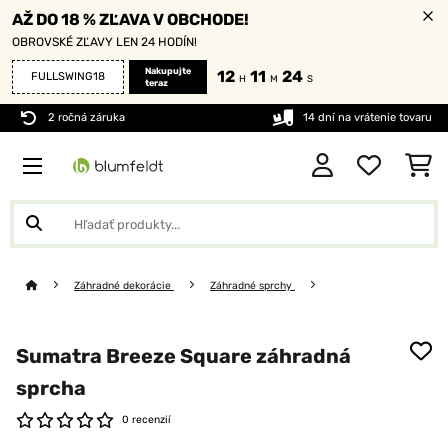
AŽ DO 18 % ZĽAVA V OBCHODE!
OBROVSKÉ ZĽAVY LEN 24 HODÍN!
Nakupujte
12
11
24
FULLSWING18
H
M
S
teraz
2 ročná záruka
14 dní na vrátenie tovaru
Záhradné dekorácie
Záhradné sprchy
Sumatra Breeze Square záhradná
sprcha
0 recenzií