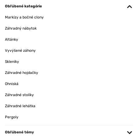
Obľúbené kategórie
Markízy a bočné clony
Záhradný nábytok
Altánky
Vyvýšené záhony
Skleníky
Záhradné hojdačky
Ohniská
Záhradné stolíky
Záhradné lehátka
Pergoly
Obľúbené témy