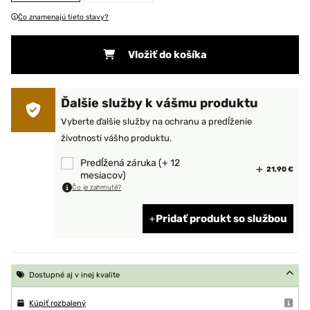
Čo znamenajú tieto stavy?
Vložiť do košíka
Ďalšie služby k vášmu produktu
Vyberte ďalšie služby na ochranu a predĺženie
životnosti vášho produktu.
Predĺžená záruka (+ 12
21,90 €
mesiacov)
Čo je zahrnuté?
Pridať produkt so službou
Dostupné aj v inej kvalite
Kúpiť rozbalený