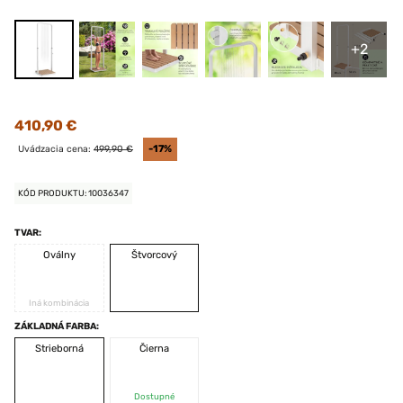
+2
410,90 €
Uvádzacia cena:
499,90 €
-17%
KÓD PRODUKTU: 10036347
TVAR:
Oválny
Štvorcový
Iná kombinácia
ZÁKLADNÁ FARBA:
Strieborná
Čierna
Dostupné