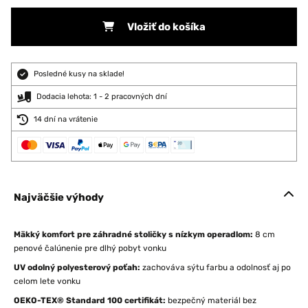
Vložiť do košíka
Posledné kusy na sklade!
Dodacia lehota: 1 - 2 pracovných dní
14 dní na vrátenie
Najväčšie výhody
Mäkký komfort pre záhradné stoličky s nízkym operadlom:
8 cm
penové čalúnenie pre dlhý pobyt vonku
UV odolný polyesterový poťah:
zachováva sýtu farbu a odolnosť aj po
celom lete vonku
OEKO-TEX® Standard 100 certifikát:
bezpečný materiál bez