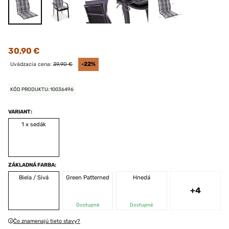
30,90 €
Uvádzacia cena:
39,90 €
-22%
KÓD PRODUKTU: 10036496
VARIANT:
1 x sedák
ZÁKLADNÁ FARBA:
Biela / Sivá
Green Patterned
Hnedá
+4
Dostupné
Dostupné
Čo znamenajú tieto stavy?