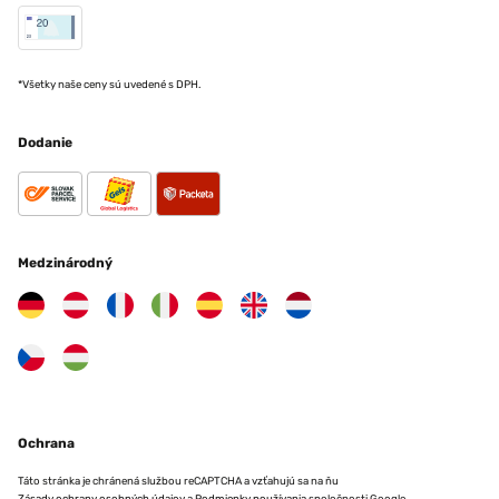
*Všetky naše ceny sú uvedené s DPH.
Dodanie
Medzinárodný
Ochrana
Táto stránka je chránená službou reCAPTCHA a vzťahujú sa na ňu
Zásady ochrany osobných údajov
a
Podmienky používania
spoločnosti Google.