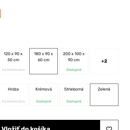
120 x 90 x
180 x 90 x
200 x 100 x
50 cm
60 cm
90 cm
+2
Iná kombinácia
Dostupné
Hrdza
Krémová
Strieborná
Zelená
Iná kombinácia
Dostupné
Dostupné
Vložiť do košíka