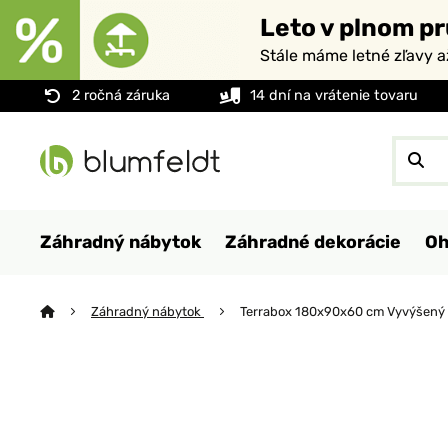
Leto v plnom pr
Stále máme letné zľavy 
2 ročná záruka
14 dní na vrátenie tovaru
Záhradný nábytok
Záhradné dekorácie
Oh
Záhradný nábytok
Terrabox 180x90x60 cm Vyvýšený 