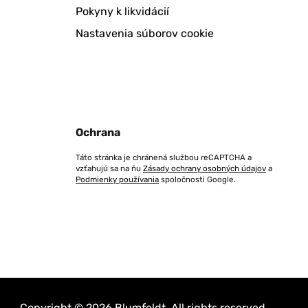
Pokyny k likvidácií
Nastavenia súborov cookie
Ochrana
Táto stránka je chránená službou reCAPTCHA a
vzťahujú sa na ňu
Zásady ochrany osobných údajov
a
Podmienky používania
spoločnosti Google.
Copyright © 2026 Blumfeldt. All rights reserved