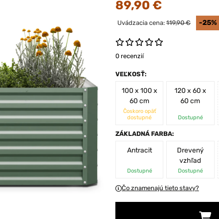
89,90 €
-25%
Uvádzacia cena:
119,90 €
0 recenzií
VEĽKOSŤ:
100 x 100 x
120 x 60 x
60 cm
60 cm
Čoskoro opäť
dostupné
Dostupné
ZÁKLADNÁ FARBA:
Antracit
Drevený
vzhľad
Dostupné
Dostupné
Čo znamenajú tieto stavy?