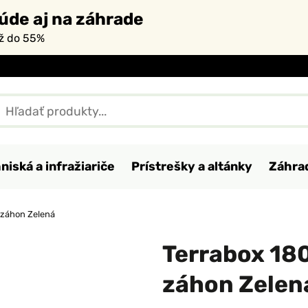
úde aj na záhrade
až do 55%
niská a infražiariče
Prístrešky a altánky
Záhra
záhon Zelená
Terrabox 18
záhon Zelen