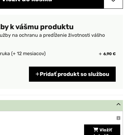
žby k vášmu produktu
lužby na ochranu a predĺženie životnosti vášho
ruka (+ 12 mesiacov)
6,90 €
Pridať produkt so službou
Vložiť