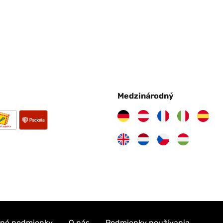
Medzinárodný
né podmienky
O nás
Podmienky používania