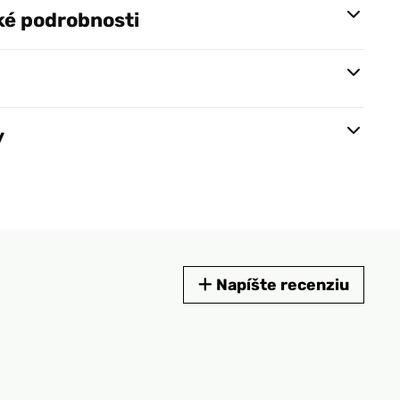
ké podrobnosti
y
Napíšte recenziu