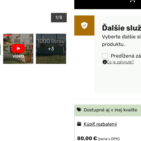
1/8
Ďalšie slu
Vyberte ďalšie s
produktu.
+3
Predĺžená zá
Čo je zahrnuté?
Dostupné aj v inej kvalite
Kúpiť rozbalený
80,00 €
(cena s DPH)