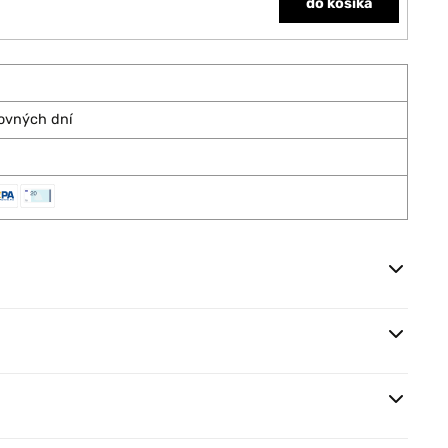
do košíka
covných dní