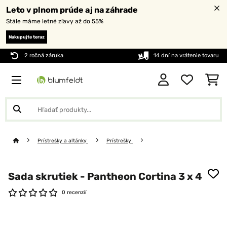
Leto v plnom prúde aj na záhrade
Stále máme letné zľavy až do 55%
Nakupujte teraz
2 ročná záruka
14 dní na vrátenie tovaru
Prístrešky a altánky
Prístrešky
Sada skrutiek - Pantheon Cortina 3 x 4
0 recenzií