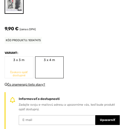
9,90 €
(cena s DPH)
KÓD PRODUKTU: 10047475
VARIANT:
3 x 3 m
3 x 4 m
Čoskoro opäť
dostupné
Čo znamenajú tieto stavy?
Informovať o dostupnosti
Zadajte svoju e-mailovú adresu a upozorníme vás, keď bude produkt
opäť dostupný.
Upozorniť