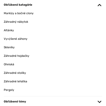
Obľúbené kategórie
Markízy a bočné clony
Záhradný nábytok
Altánky
Vyvýšené záhony
Skleníky
Záhradné hojdačky
Ohniská
Záhradné stolíky
Záhradné lehátka
Pergoly
Obľúbené témy