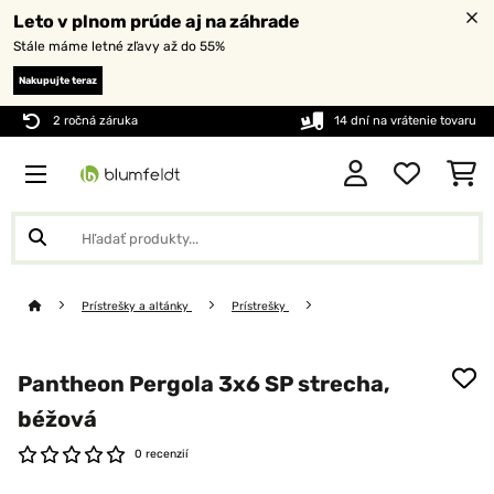
Leto v plnom prúde aj na záhrade
Stále máme letné zľavy až do 55%
Nakupujte teraz
2 ročná záruka
14 dní na vrátenie tovaru
Prístrešky a altánky
Prístrešky
Pantheon Pergola 3x6 SP strecha,
béžová
0 recenzií