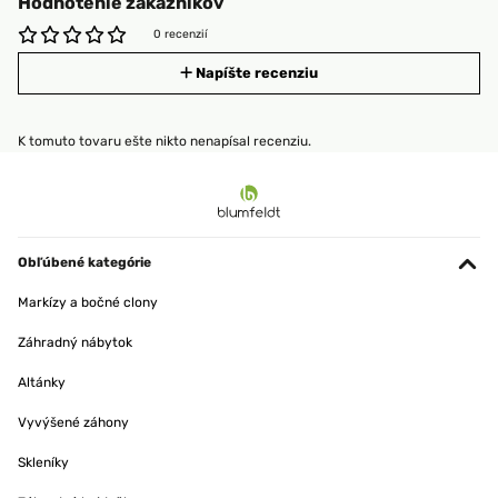
Hodnotenie zákazníkov
0 recenzií
Napíšte recenziu
K tomuto tovaru ešte nikto nenapísal recenziu.
Obľúbené kategórie
Markízy a bočné clony
Záhradný nábytok
Altánky
Vyvýšené záhony
Skleníky