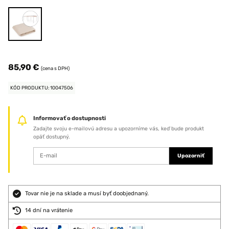
85,90 €
(cena s DPH)
KÓD PRODUKTU: 10047506
Informovať o dostupnosti
Zadajte svoju e-mailovú adresu a upozorníme vás, keď bude produkt
opäť dostupný.
Upozorniť
Tovar nie je na sklade a musí byť doobjednaný.
14 dní na vrátenie