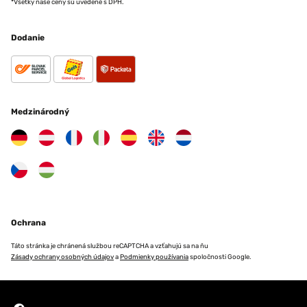
*Všetky naše ceny sú uvedené s DPH.
Dodanie
Medzinárodný
Ochrana
Táto stránka je chránená službou reCAPTCHA a vzťahujú sa na ňu
Zásady ochrany osobných údajov
a
Podmienky používania
spoločnosti Google.