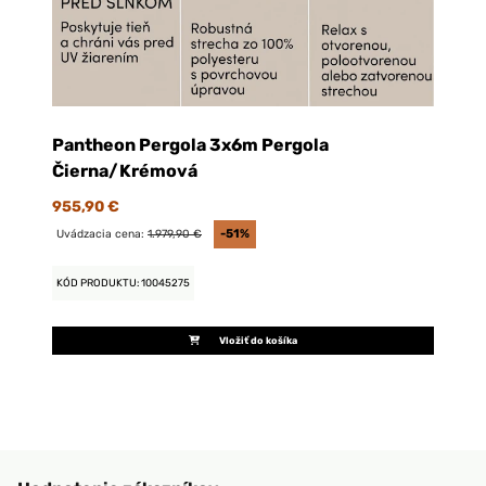
Pantheon Pergola 3x6m Pergola
Čierna/Krémová
955,90 €
Uvádzacia cena:
1.979,90 €
-51%
KÓD PRODUKTU: 10045275
Vložiť do košíka