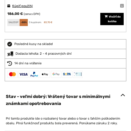
Kúpiť použitý
186,00 €
(cena s DPH)
Vložiť do
košíka
SALE55P
-55%
S kupónom:
83,70 €
Posledné kusy na sklade!
Dodacia lehota: 2 - 4 pracovných dní
14 dní na vrátenie
Stav - veľmi dobrý: Vrátený tovar s minimálnymi
známkami opotrebovania
Pri tomto produkte ide o rozbalený tovar alebo o tovar s ľahším poškodením
obalu. Plná funkčnosť produktu bola preverená. Ponúkame záruku 2 roky.