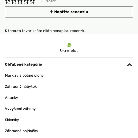
0 recenzií
Napíšte recenziu
K tomuto tovaru ešte nikto nenapísal recenziu.
Obľúbené kategórie
Markízy a bočné clony
Záhradný nábytok
Altánky
Vyvýšené záhony
Skleníky
Záhradné hojdačky