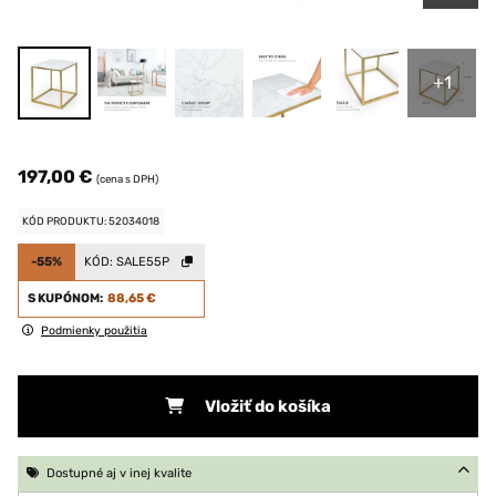
+1
197,00 €
(cena s DPH)
KÓD PRODUKTU: 52034018
-55%
KÓD:
SALE55P
S KUPÓNOM:
88,65 €
Podmienky použitia
Vložiť do košíka
Dostupné aj v inej kvalite