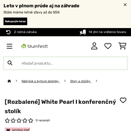
Leto v plnom prúde aj na záhrade
Stále máme letné zľavy až do 55%
Nakupujte teraz
2 ročná záruka
14 dní na vrátenie tovaru
Nábytok a bytové doplnky
Stoly a stolíky
[Rozbalené] White Pearl I konferenčný
stolík
0 recenzií
ROZBALENÉ