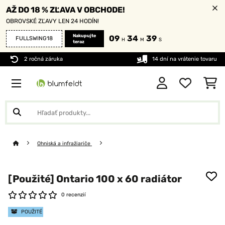
AŽ DO 18 % ZĽAVA V OBCHODE!
OBROVSKÉ ZĽAVY LEN 24 HODÍN!
Nakupujte
09
34
37
FULLSWING18
H
M
S
teraz
2 ročná záruka
14 dní na vrátenie tovaru
Ohniská a infražiariče
[Použité] Ontario 100 x 60 radiátor
0 recenzií
POUŽITÉ