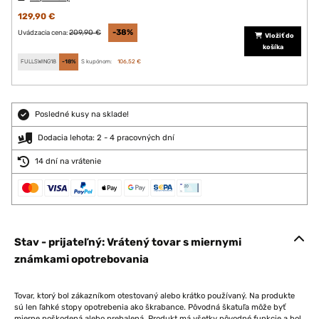
129,90 €
209,90 €
-38%
Uvádzacia cena:
Vložiť do
košíka
FULLSWING18
-18%
S kupónom:
106,52 €
Posledné kusy na sklade!
Dodacia lehota: 2 - 4 pracovných dní
14 dní na vrátenie
Stav - prijateľný: Vrátený tovar s miernymi
známkami opotrebovania
Tovar, ktorý bol zákazníkom otestovaný alebo krátko používaný. Na produkte
sú len ľahké stopy opotrebenia ako škrabance. Pôvodná škatuľa môže byť
mierne poškodená alebo prebalená. Produkt má všetky pôvodné funkcie a bol