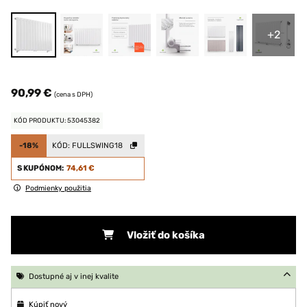
+2
90,99 €
(cena s DPH)
KÓD PRODUKTU: 53045382
-18%
KÓD:
FULLSWING18
S KUPÓNOM:
74,61 €
Podmienky použitia
Vložiť do košíka
Dostupné aj v inej kvalite
Kúpiť nový