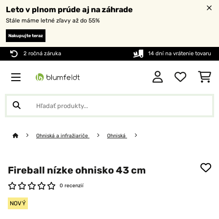
Leto v plnom prúde aj na záhrade
Stále máme letné zľavy až do 55%
Nakupujte teraz
2 ročná záruka
14 dní na vrátenie tovaru
Ohniská a infražiariče
Ohniská
Fireball nízke ohnisko 43 cm
0 recenzií
NOVÝ