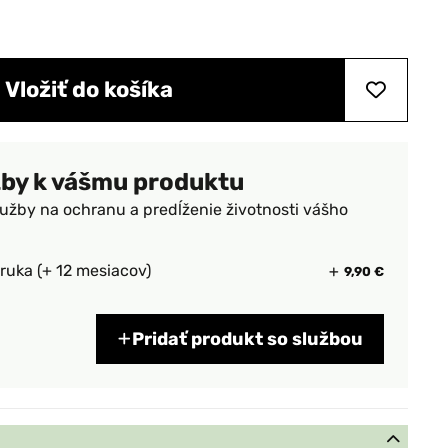
Vložiť do košíka
žby k vášmu produktu
lužby na ochranu a predĺženie životnosti vášho
ruka (+ 12 mesiacov)
9,90 €
Pridať produkt so službou