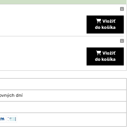
Vložiť
do košíka
Vložiť
do košíka
covných dní