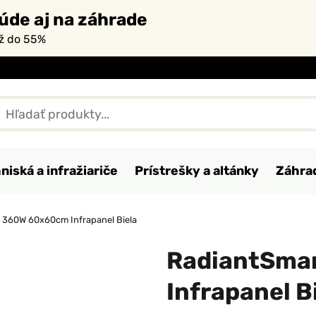
úde aj na záhrade
až do 55%
niská a infražiariče
Prístrešky a altánky
Záhra
 360W 60x60cm Infrapanel Biela
RadiantSma
Infrapanel B