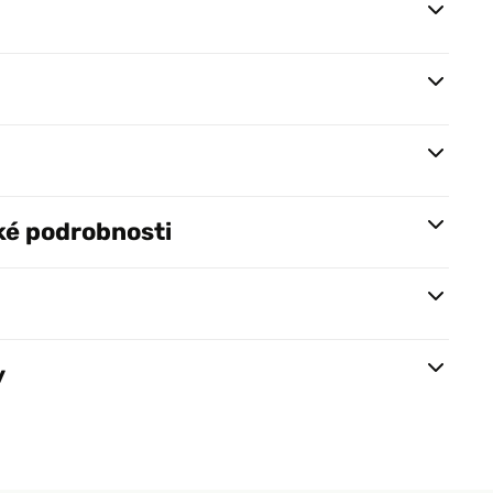
ké podrobnosti
y