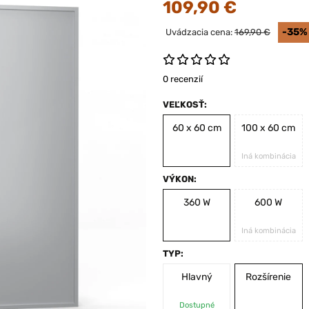
109,90 €
-35%
Uvádzacia cena:
169,90 €
0 recenzií
VEĽKOSŤ:
60 x 60 cm
100 x 60 cm
Iná kombinácia
VÝKON:
360 W
600 W
Iná kombinácia
TYP:
Hlavný
Rozšírenie
Dostupné