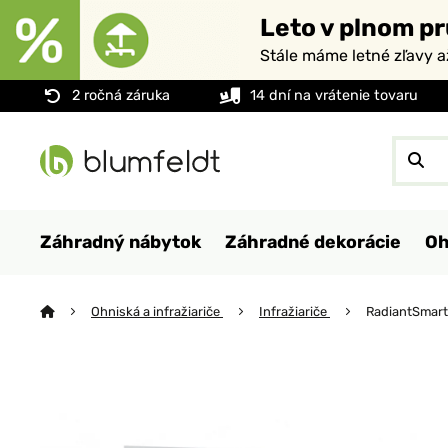
Leto v plnom pr
Stále máme letné zľavy 
2 ročná záruka
14 dní na vrátenie tovaru
Záhradný nábytok
Záhradné dekorácie
Oh
Ohniská a infražiariče
Infražiariče
RadiantSmart