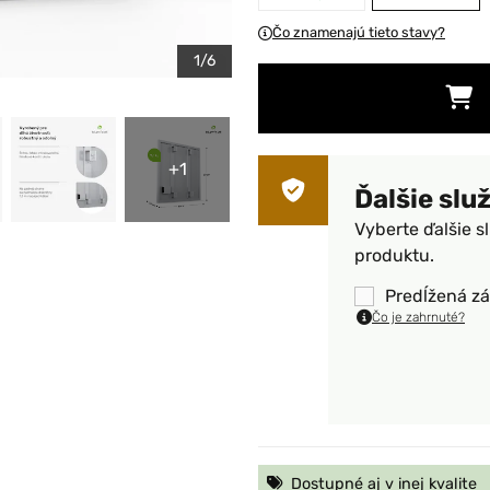
Čo znamenajú tieto stavy?
1/6
+1
Ďalšie slu
Vyberte ďalšie s
produktu.
Predĺžená zá
Čo je zahrnuté?
Dostupné aj v inej kvalite