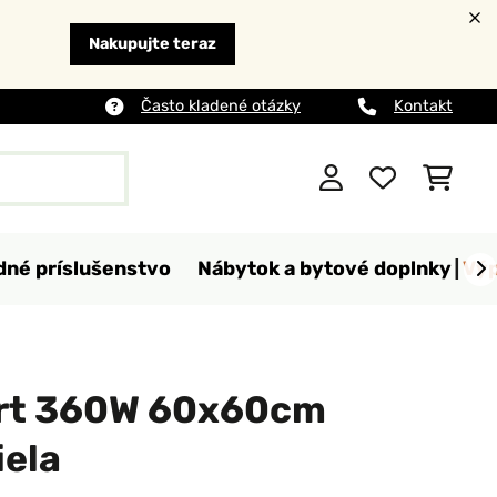
Nakupujte teraz
Často kladené otázky
Kontakt
dné príslušenstvo
Nábytok a bytové doplnky
Výp
rt 360W 60x60cm
iela