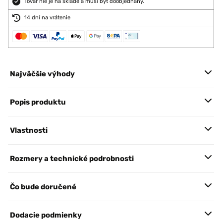
Tovar nie je na sklade a musí byť doobjednaný.
14 dní na vrátenie
Najväčšie výhody
Popis produktu
Vlastnosti
Rozmery a technické podrobnosti
Čo bude doručené
Dodacie podmienky