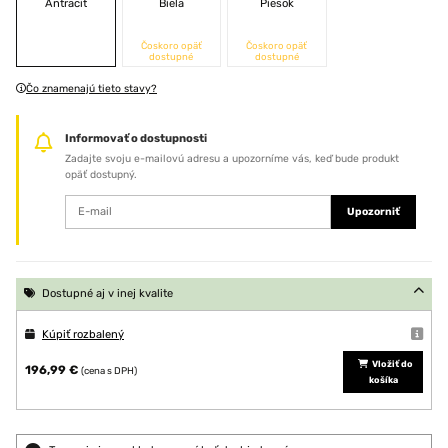
Antracit
Biela
Piesok
Čoskoro opäť
Čoskoro opäť
dostupné
dostupné
Čo znamenajú tieto stavy?
Informovať o dostupnosti
Zadajte svoju e-mailovú adresu a upozorníme vás, keď bude produkt
opäť dostupný.
Upozorniť
Dostupné aj v inej kvalite
Kúpiť rozbalený
Vložiť do
196,99 €
(cena s DPH)
košíka