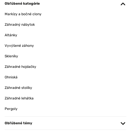
Obľúbené kategórie
Markízy a bočné clony
Záhradný nábytok
Altánky
Vyvýšené záhony
Skleníky
Záhradné hojdačky
Ohniská
Záhradné stolíky
Záhradné lehátka
Pergoly
Obľúbené témy