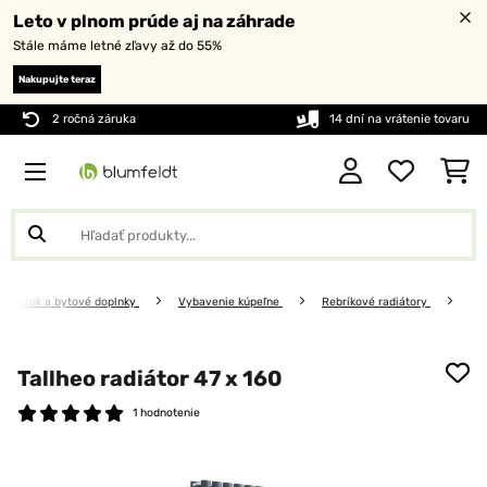
Leto v plnom prúde aj na záhrade
Stále máme letné zľavy až do 55%
Nakupujte teraz
2 ročná záruka
14 dní na vrátenie tovaru
Nábytok a bytové doplnky
Vybavenie kúpeľne
Rebríkové radiátory
Tallheo radiátor 47 x 160
1 hodnotenie