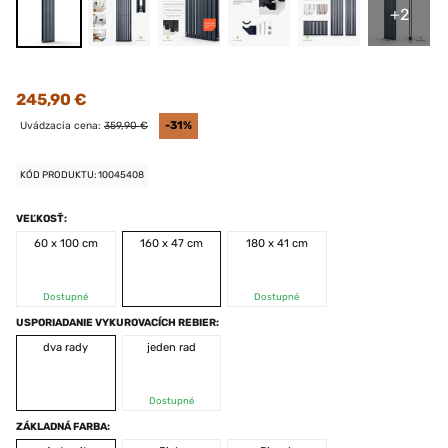
+2
245,90 €
Uvádzacia cena:
359,90 €
-31%
KÓD PRODUKTU: 10045408
VEĽKOSŤ:
60 x 100 cm
160 x 47 cm
180 x 41 cm
Dostupné
Dostupné
USPORIADANIE VYKUROVACÍCH REBIER:
dva rady
jeden rad
Dostupné
ZÁKLADNÁ FARBA: