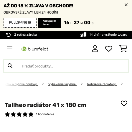
AŽ DO 18 % ZĽAVA V OBCHODE!
OBROVSKÉ ZĽAVY LEN 24 HODÍN!
Nakupujte
16
27
00
FULLSWING18
H
M
S
teraz
2 ročná záruka
14 dní na vrátenie tovaru
Nábytok a bytové doplnky
Vybavenie kúpeľne
Rebríkové radiátory
Tallheo radiátor 41 x 180 cm
1 hodnotenie