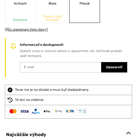
Antracit
Biela
Piesok
Čoskoro opäť
Dostupné
dostupné
Čo znamenajú tieto stavy?
Informovať o dostupnosti
Zadajte svoju e-mailovú adresu a upozorníme vás, keď bude produkt
opäť dostupný.
Upozorniť
Tovar nie je na sklade a musí byť doobjednaný.
14 dní na vrátenie
Najväčšie výhody