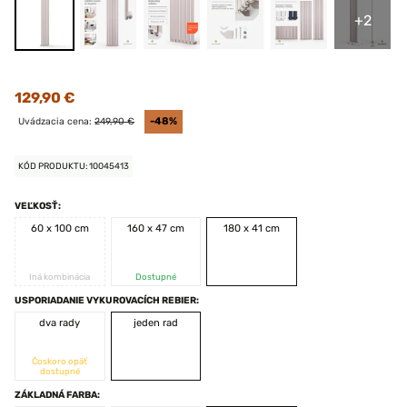
+2
129,90 €
Uvádzacia cena:
249,90 €
-48%
KÓD PRODUKTU: 10045413
VEĽKOSŤ:
60 x 100 cm
160 x 47 cm
180 x 41 cm
Iná kombinácia
Dostupné
USPORIADANIE VYKUROVACÍCH REBIER:
dva rady
jeden rad
Čoskoro opäť
dostupné
ZÁKLADNÁ FARBA: