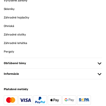
Vyvýšené záhony
Skleníky
Záhradné hojdačky
Ohniská
Záhradné stolíky
Záhradné lehátka
Pergoly
Obľúbené témy
Informácie
Platobné metódy