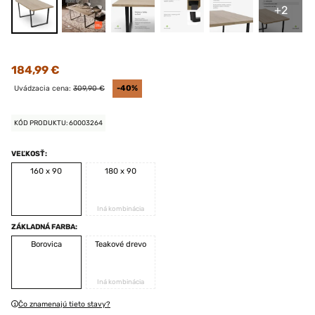
+2
184,99 €
Uvádzacia cena:
309,90 €
-40%
KÓD PRODUKTU: 60003264
VEĽKOSŤ:
160 x 90
180 x 90
Iná kombinácia
ZÁKLADNÁ FARBA:
Borovica
Teakové drevo
Iná kombinácia
Čo znamenajú tieto stavy?