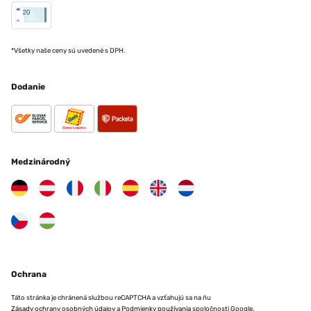
*Všetky naše ceny sú uvedené s DPH.
Dodanie
Medzinárodný
Ochrana
Táto stránka je chránená službou reCAPTCHA a vzťahujú sa na ňu
Zásady ochrany osobných údajov
a
Podmienky používania
spoločnosti Google.