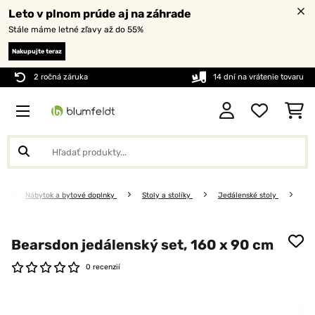
Leto v plnom prúde aj na záhrade
Stále máme letné zľavy až do 55%
Nakupujte teraz
2 ročná záruka
14 dní na vrátenie tovaru
Nábytok a bytové doplnky
Stoly a stolíky
Jedálenské stoly
Bearsdon jedálenský set, 160 x 90 cm
0 recenzií