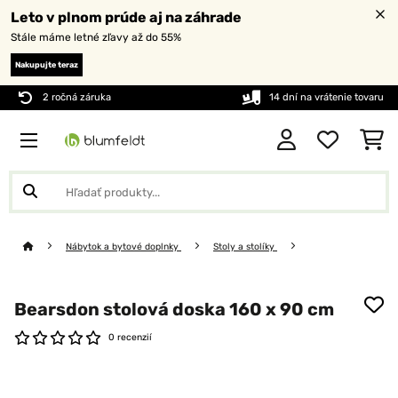
Leto v plnom prúde aj na záhrade
Stále máme letné zľavy až do 55%
Nakupujte teraz
2 ročná záruka
14 dní na vrátenie tovaru
Nábytok a bytové doplnky
Stoly a stolíky
Bearsdon stolová doska 160 x 90 cm
0 recenzií