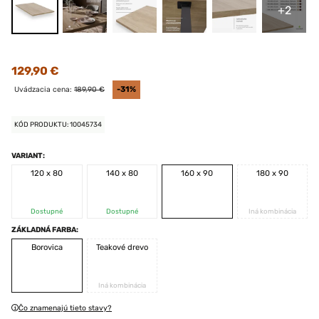
+2
129,90 €
Uvádzacia cena:
189,90 €
-31%
KÓD PRODUKTU: 10045734
VARIANT:
120 x 80
140 x 80
160 x 90
180 x 90
Dostupné
Dostupné
Iná kombinácia
ZÁKLADNÁ FARBA:
Borovica
Teakové drevo
Iná kombinácia
Čo znamenajú tieto stavy?