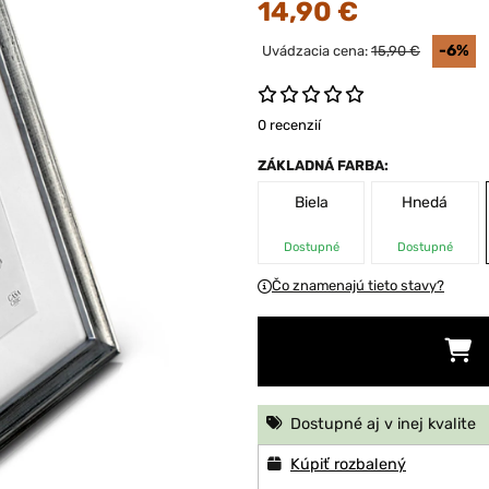
14,90 €
-6%
Uvádzacia cena:
15,90 €
0 recenzií
ZÁKLADNÁ FARBA:
Biela
Hnedá
Dostupné
Dostupné
Čo znamenajú tieto stavy?
Dostupné aj v inej kvalite
Kúpiť rozbalený