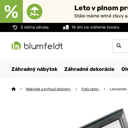
Leto v plnom pr
Stále máme letné zľavy 
2 ročná záruka
14 dní na vrátenie tovaru
Záhradný nábytok
Záhradné dekorácie
Oh
Nábytok a bytové doplnky
Foto rámy
Lancaster,