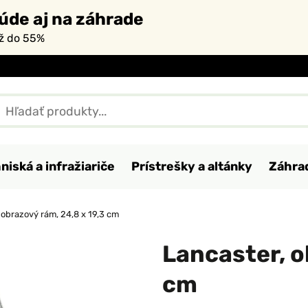
úde aj na záhrade
až do 55%
niská a infražiariče
Prístrešky a altánky
Záhra
 obrazový rám, 24,8 x 19,3 cm
Lancaster, o
cm