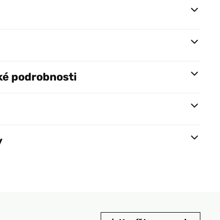
ké podrobnosti
y