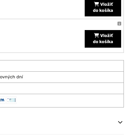
Vložiť
do košíka
Vložiť
do košíka
covných dní