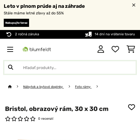
Leto v plnom prúde aj na záhrade
Stále máme letné zľavy až do 55%
Nakupujte teraz
2 ročná záruka
14 dní na vrátenie tovaru
Nábytok a bytové doplnky
Foto rámy
Bristol, obrazový rám, 30 x 30 cm
0 recenzií