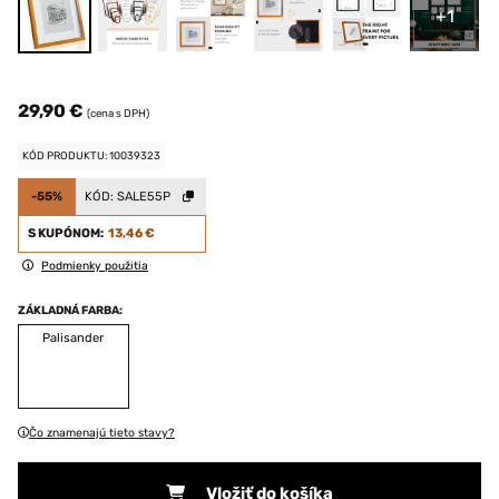
+1
29,90 €
(cena s DPH)
KÓD PRODUKTU: 10039323
-55%
KÓD:
SALE55P
S KUPÓNOM:
13,46 €
Podmienky použitia
ZÁKLADNÁ FARBA:
Palisander
Čo znamenajú tieto stavy?
Vložiť do košíka