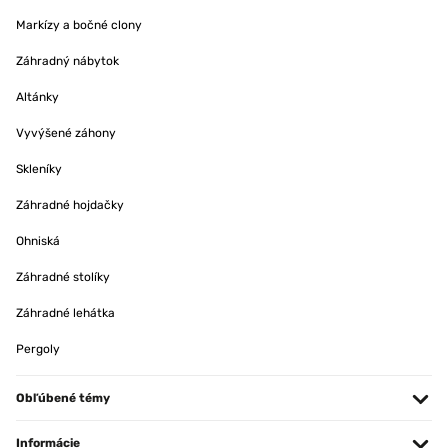
Markízy a bočné clony
Záhradný nábytok
Altánky
Vyvýšené záhony
Skleníky
Záhradné hojdačky
Ohniská
Záhradné stolíky
Záhradné lehátka
Pergoly
Obľúbené témy
Informácie