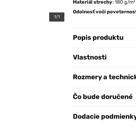
Materiál strechy
: 180 g/m²
Odolnosť voči poveterno
1/1
Popis produktu
Vlastnosti
Rozmery a technic
Čo bude doručené
Dodacie podmienk