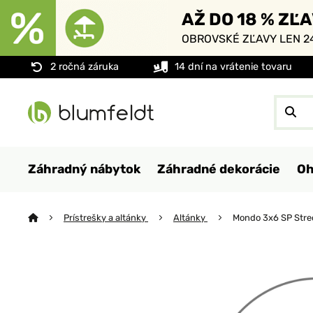
AŽ DO 18 % ZĽ
OBROVSKÉ ZĽAVY LEN 24
2 ročná záruka
14 dní na vrátenie tovaru
Záhradný nábytok
Záhradné dekorácie
Oh
Prístrešky a altánky
Altánky
Mondo 3x6 SP Stre