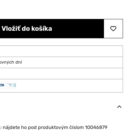
Vložiť do košíka
covných dní
o
: nájdete ho pod produktovým číslom 10046879