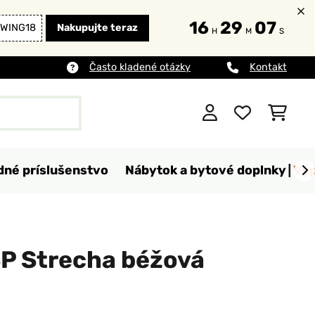
16
29
06
WING18
Nakupujte teraz
H
M
S
Často kladené otázky
Kontakt
dné príslušenstvo
Nábytok a bytové doplnky
Výp
P Strecha béžová