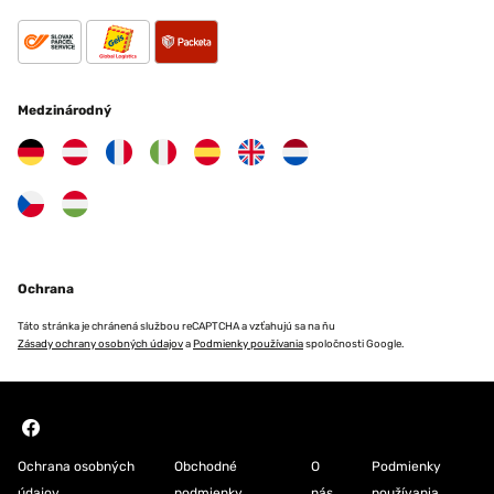
Medzinárodný
Ochrana
Táto stránka je chránená službou reCAPTCHA a vzťahujú sa na ňu
Zásady ochrany osobných údajov
a
Podmienky používania
spoločnosti Google.
Ochrana osobných
Obchodné
O
Podmienky
údajov
podmienky
nás
používania