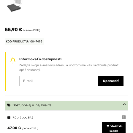
55,90 €
(cena s DPH)
KÓD PRODUKTU: 10047495
Informovať o dostupnosti
Zadajte svoju e-mailovú adresu a upozorníme vás, keď bude produkt
opäť dostupný.
Upozorniť
Dostupné aj v inej kvalite
Kúpiť použitý
Vložiť do
47,00 €
(cena s DPH)
košíka