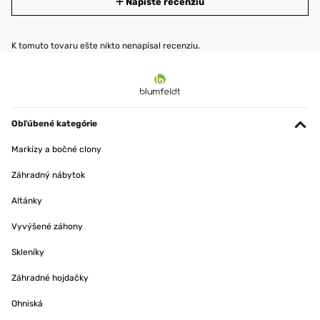
Napíšte recenziu
K tomuto tovaru ešte nikto nenapísal recenziu.
Obľúbené kategórie
Markízy a bočné clony
Záhradný nábytok
Altánky
Vyvýšené záhony
Skleníky
Záhradné hojdačky
Ohniská