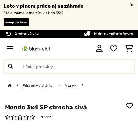
Leto v plnom prúde aj na záhrade
Stále máme letné zľavy až do 55%
Nakupujte teraz
2 ročná záruka
14 dní na vrátenie tovaru
Prístrešky a altánky
Altánky
Mondo 3x4 SP strecha sivá
0 recenzií