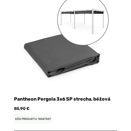
Pantheon Pergola 3x6 SP strecha, béžová
U
x 
85,90 €
24
KÓD PRODUKTU: 10047507
KÓ