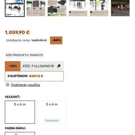
+3
1.059,90 €
Uvádzacia cena:
1.629,90 €
-34%
KÓD PRODUKTU: 10045272
-18%
KÓD:
FULLSWING18
S KUPÓNOM:
869,12 €
Podmienky použitia
VEĽKOSŤ:
3 x 6 m
3 x 4 m
Dostupné
FARBA RÁMU: