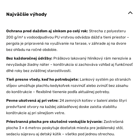
Najväčšie výhody
Ochrana pred dažďom aj slnkom po celý rok:
Strecha z polyesteru
200 g/m² s vodoodpudivou PU vrstvou odvádza dážď a tieni priestor –
pergola je pripravená na využívanie na terase, v záhrade aj na dvore
bez ohľadu na ročné obdobie.
Bez každoročnej údržby:
Práškovo lakovaný hliníkový rám nerezivie a
nevyžaduje žiadny náter – konštrukcia si zachováva vzhľad aj funkčnosť
dlhé roky bez zvláštnej starostlivosti.
Tieň presne vtedy, keď ho potrebujete:
Lankový systém po stranách
stĺpov umožňuje plachtu kedykoľvek rozvinúť alebo zvinúť bez zásahu
do konštrukcie – flexibilné tienenie podľa aktuálnej potreby.
Pevne ukotvená aj pri vetre:
24 zemných kotiev v balení alebo štyri
predvŕtané otvory na každej základňovej doske zaistia stabilitu
konštrukcie aj pri silnejšom vetre.
Priestranná plocha pre skutočné vonkajšie bývanie:
Zastrešená
plocha 3 × 6 metrov poskytuje dostatok miesta pre jedálenský stôl,
sedaciu súpravu aj detský kútik – všetko pod jednou strechou.