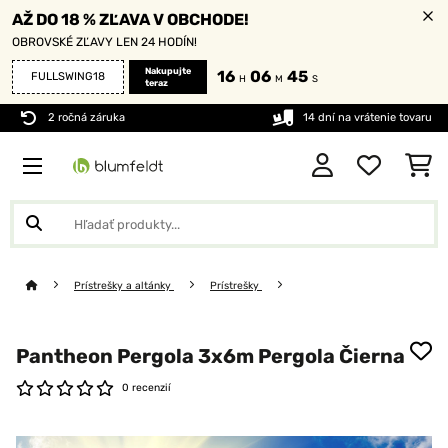
AŽ DO 18 % ZĽAVA V OBCHODE!
OBROVSKÉ ZĽAVY LEN 24 HODÍN!
Nakupujte
16
06
45
FULLSWING18
H
M
S
teraz
2 ročná záruka
14 dní na vrátenie tovaru
Prístrešky a altánky
Prístrešky
Pantheon Pergola 3x6m Pergola Čierna
0 recenzií