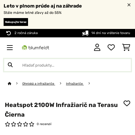
Leto v plnom prúde aj na záhrade
Stále máme letné zľavy až do 55%
Nakupujte teraz
2 ročná záruka
14 dní na vrátenie tovaru
Ohniská a infražiariče
Infražiariče
Heatspot 2100W Infražiarič na Terasu​
Čierna
0 recenzií