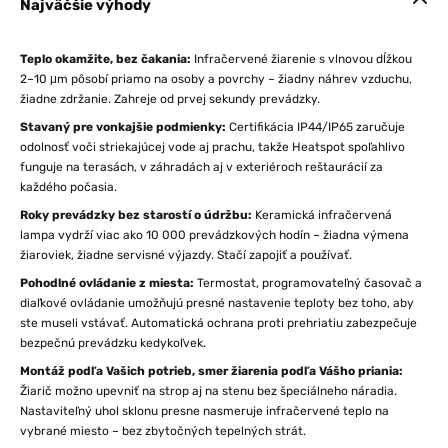
Najväčšie výhody
Teplo okamžite, bez čakania:
Infračervené žiarenie s vlnovou dĺžkou
2–10 μm pôsobí priamo na osoby a povrchy – žiadny náhrev vzduchu,
žiadne zdržanie. Zahreje od prvej sekundy prevádzky.
Stavaný pre vonkajšie podmienky:
Certifikácia IP44/IP65 zaručuje
odolnosť voči striekajúcej vode aj prachu, takže Heatspot spoľahlivo
funguje na terasách, v záhradách aj v exteriéroch reštaurácií za
každého počasia.
Roky prevádzky bez starostí o údržbu:
Keramická infračervená
lampa vydrží viac ako 10 000 prevádzkových hodín – žiadna výmena
žiaroviek, žiadne servisné výjazdy. Stačí zapojiť a používať.
Pohodlné ovládanie z miesta:
Termostat, programovateľný časovač a
diaľkové ovládanie umožňujú presné nastavenie teploty bez toho, aby
ste museli vstávať. Automatická ochrana proti prehriatiu zabezpečuje
bezpečnú prevádzku kedykoľvek.
Montáž podľa Vašich potrieb, smer žiarenia podľa Vášho priania:
Žiarič možno upevniť na strop aj na stenu bez špeciálneho náradia.
Nastaviteľný uhol sklonu presne nasmeruje infračervené teplo na
vybrané miesto – bez zbytočných tepelných strát.