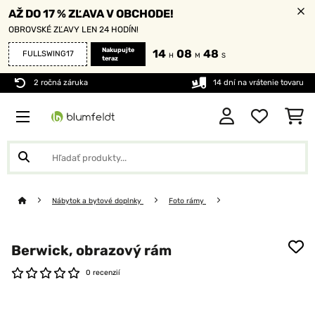
AŽ DO 17 % ZĽAVA V OBCHODE!
OBROVSKÉ ZĽAVY LEN 24 HODÍN!
Nakupujte
14
08
48
FULLSWING17
H
M
S
teraz
2 ročná záruka
14 dní na vrátenie tovaru
Nábytok a bytové doplnky
Foto rámy
Berwick, obrazový rám
0 recenzií