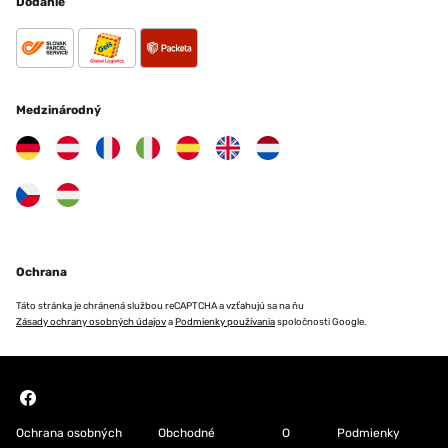
Dodanie
Medzinárodný
Ochrana
Táto stránka je chránená službou reCAPTCHA a vzťahujú sa na ňu
Zásady ochrany osobných údajov
a
Podmienky používania
spoločnosti Google.
Ochrana osobných
Obchodné
O
Podmienky