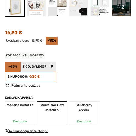
+2
16,90 €
Uvádzacia cena:
19,90 €
-15%
KÓD PRODUKTU: 10039330
-45%
KÓD:
SALE45P
S KUPÓNOM:
9,30 €
Podmienky použitia
ZÁKLADNÁ FARBA:
Medená metalíza
Starožitná zlatá
Strieborný
metalíza
chróm
Dostupné
Dostupné
Čo znamenajú tieto stavy?