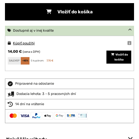
Vložiť do košíka
Dostupné aj v inej kvalite
Kúpiť použitý
14,00 €
(cena s DPH)
Vložiť do
košíka
SALE45P
-45%
S kupónom:
7,70 €
Pripravené na odoslanie
Dodacia lehota: 3 - 5 pracovných dní
14 dní na vrátenie