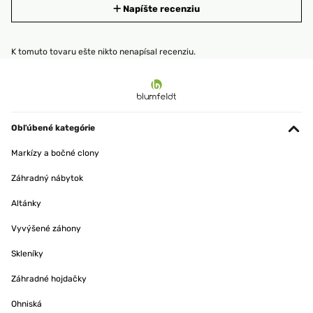
Napíšte recenziu
K tomuto tovaru ešte nikto nenapísal recenziu.
Obľúbené kategórie
Markízy a bočné clony
Záhradný nábytok
Altánky
Vyvýšené záhony
Skleníky
Záhradné hojdačky
Ohniská