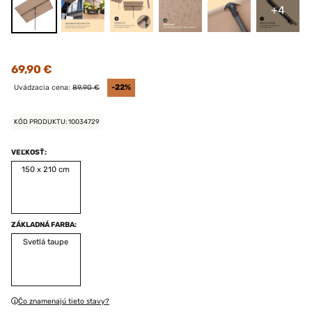
+4
69,90 €
Uvádzacia cena:
89,90 €
-22%
KÓD PRODUKTU: 10034729
VEĽKOSŤ:
150 x 210 cm
ZÁKLADNÁ FARBA:
Svetlá taupe
Čo znamenajú tieto stavy?