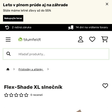
Leto v plnom prúde aj na záhrade
Stále máme letné zľavy až do 55%
Nakupujte teraz
2 ročná záruka
14 dní na vrátenie tovaru
Prístrešky a altánky
Flex-Shade XL slnečník
0 recenzií